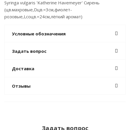
Syringa vulgaris 'Katherine Havemeyer' Сирень
(цв.махровые,Dцв.=3см,фиолет-
розовые,Lсоцв.=24см,лёгкий аромат)
Условные обозначения
Задать вопрос
Доставка
Отзывы
Задать вопрос