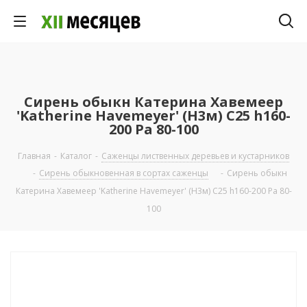
Сирень обыкн Катерина Хавемеер
'Katherine Havemeyer' (Н3м) C25 h160-
200 Pa 80-100
Главная
-
Каталог
-
Саженцы лиственных деревьев и кустарников
-
Сирень обыкновенная в сортах саженцы
-
Сирень обыкн
Катерина Хавемеер 'Katherine Havemeyer' (Н3м) C25 h160-200 Pa 80-
100