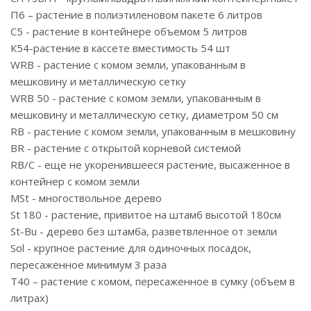
П6 – растение в полиэтиленовом пакете 6 литров
С5 - растение в контейнере объемом 5 литров
К54-растение в кассете вместимость 54 шт
WRB - растение с комом земли, упакованным в
мешковину и металлическую сетку
WRB 50 - растение с комом земли, упакованным в
мешковину и металлическую сетку, диаметром 50 см
RB - растение с комом земли, упакованным в мешковину
BR - растение с открытой корневой системой
RB/C - еще не укоренившееся растение, высаженное в
контейнер с комом земли
MSt - многоствольное дерево
St 180 - растение, привитое на штамб высотой 180см
St-Bu - дерево без штамба, разветвленное от земли
Sol - крупное растение для одиночных посадок,
пересаженное минимум 3 раза
T40 – растение с комом, пересаженное в сумку (объем в
литрах)