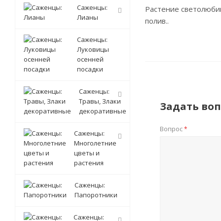
Саженцы:
Растение светолюбив
Лианы
полив..
Саженцы:
Луковицы
осенней
посадки
Саженцы:
Травы, Злаки
Задать воп
декоративные
Вопрос
*
Саженцы:
Многолетние
цветы и
растения
Саженцы:
Папоротники
Саженцы: