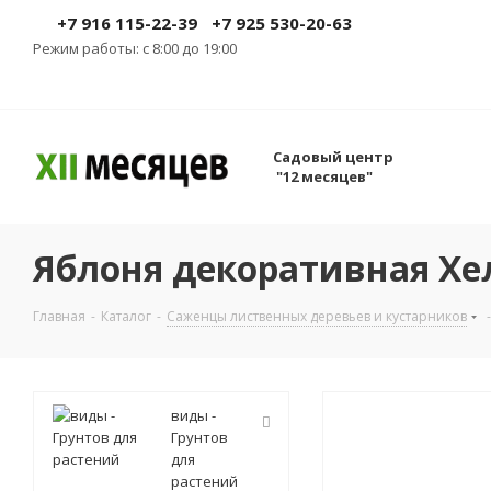
+7 916 115-22-39
+7 925 530-20-63
Режим работы: с 8:00 до 19:00
Садовый центр
"12 месяцев"
Яблоня декоративная Хел
Главная
-
Каталог
-
Саженцы лиственных деревьев и кустарников
-
виды -
Грунтов
для
растений