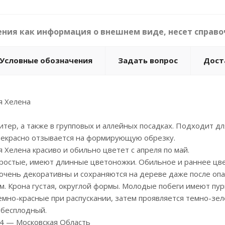
ния как информация о внешнем виде, несет справо
Условные обозначения
Задать вопрос
Дост
я Хелена
итер, а также в групповых и аллейных посадках. Подходит д
рекрасно отзывается на формирующую обрезку.
 Хелена красиво и обильно цветет с апреля по май.
простые, имеют длинные цветоножки. Обильное и раннее цв
 очень декоративны и сохраняются на дереве даже после опа
м. Крона густая, округлой формы. Молодые побеги имеют пур
емно-красные при распускании, затем проявляется темно-зел
бесплодный.
 4 — Московская Область