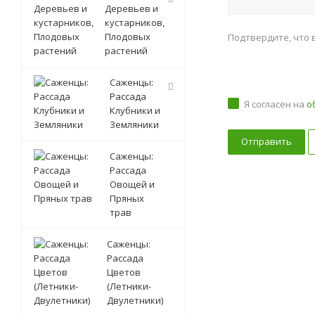
Деревьев и
кустарников,
Плодовых
Подтвердите, что 
растений
Саженцы:
Рассада
Я согласен на
о
Клубники и
Земляники
Саженцы:
Рассада
Овощей и
Пряных
трав
Саженцы:
Рассада
Цветов
(Летники-
Двулетники)