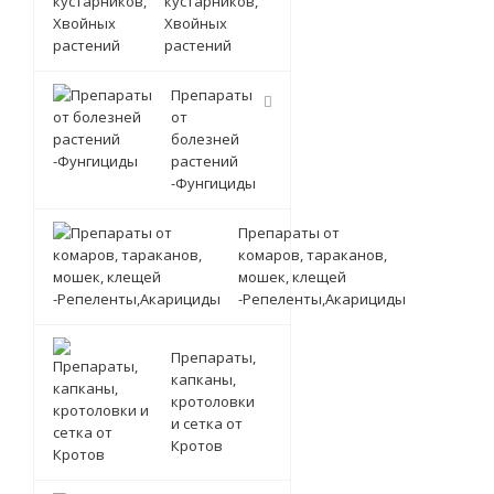
кустарников,
Хвойных
растений
Препараты
от
болезней
растений
-Фунгициды
Препараты от
комаров, тараканов,
мошек, клещей
-Репеленты,Акарициды
Препараты,
капканы,
кротоловки
и сетка от
Кротов