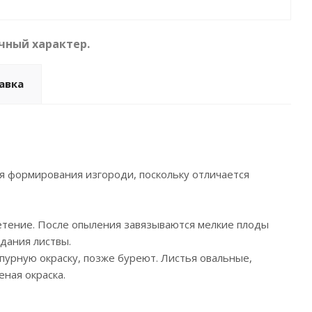
чный характер.
авка
ля формирования изгороди, поскольку отличается
етение. После опыления завязываются мелкие плоды
дания листвы.
пурную окраску, позже буреют. Листья овальные,
еная окраска.