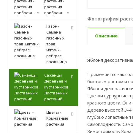
растения -
растения
прибрежные
Фотография расте
Газон -
Семена
Описание
газонных
трав,
мятлик,
рейграс,
Яблоня декоративна
овсянница
Применяется как сол
Саженцы:
Деревьев и
быстрым ростом и п
кустарников,
Яблоня декоративная
Лиственных
Цветки пурпурные, 
растений
красного цвета. Они
Дерево высотой 3-4 
Цветы -
глубоко лопастные т
Комнатные
Самоплодность-Само
растения
Зимостойкость Зона