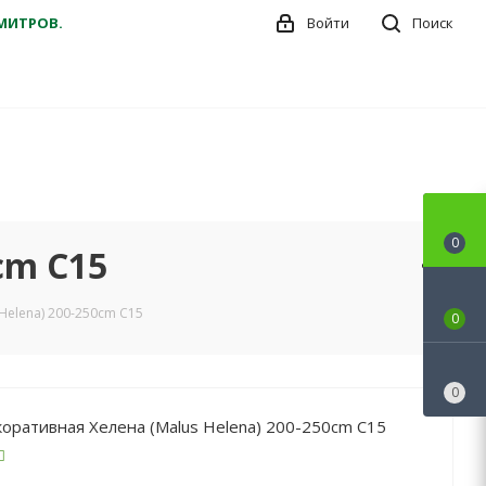
ДМИТРОВ.
Войти
Поиск
0
cm С15
Helena) 200-250cm С15
0
0
оративная Хелена (Malus Helena) 200-250cm С15