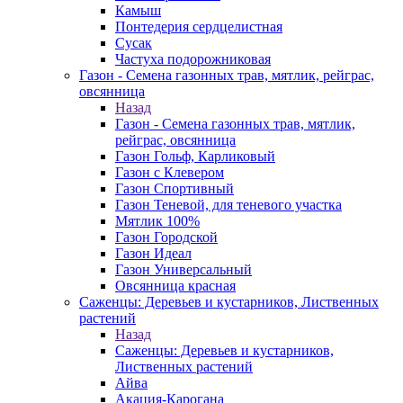
Камыш
Понтедерия сердцелистная
Сусак
Частуха подорожниковая
Газон - Семена газонных трав, мятлик, рейграс,
овсянница
Назад
Газон - Семена газонных трав, мятлик,
рейграс, овсянница
Газон Гольф, Карликовый
Газон с Клевером
Газон Спортивный
Газон Теневой, для теневого участка
Мятлик 100%
Газон Городской
Газон Идеал
Газон Универсальный
Овсянница красная
Саженцы: Деревьев и кустарников, Лиственных
растений
Назад
Саженцы: Деревьев и кустарников,
Лиственных растений
Айва
Акация-Карогана