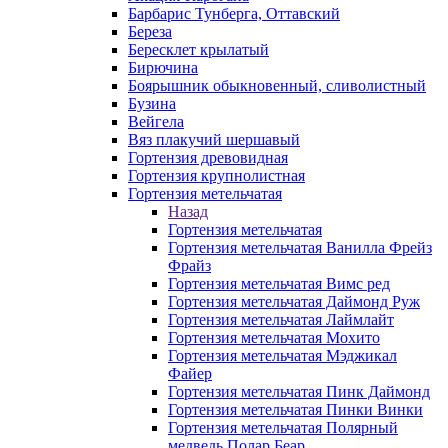
Барбарис Тунберга, Оттавский
Береза
Бересклет крылатый
Бирючина
Боярышник обыкновенный, сливолистный
Бузина
Вейгела
Вяз плакучий шершавый
Гортензия древовидная
Гортензия крупнолистная
Гортензия метельчатая
Назад
Гортензия метельчатая
Гортензия метельчатая Ванилла Фрейз
Фрайз
Гортензия метельчатая Вимс ред
Гортензия метельчатая Даймонд Руж
Гортензия метельчатая Лаймлайт
Гортензия метельчатая Мохито
Гортензия метельчатая Мэджикал
Файер
Гортензия метельчатая Пинк Даймонд
Гортензия метельчатая Пинки Винки
Гортензия метельчатая Полярный
медведь Полар Беар