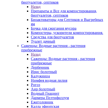
биотуалетов, септиков
Назад
Препараты и Все для компостирования,
биотуалетов, септиков
Биоактиваторы для Септиков и Выгребных
ям
Бочка для сжигания мусора
Компостеры, ускорители компостирования.
Средства для биотуалетов
Туалет дачный
Саженцы: Водные растения - растения
прибрежные
Назад
Саженцы: Водные растения - растения
прибрежные
Дербенник
Ирис болотный
Калужница
Нимфея водная лилия
Рогоз
Аир болотный
Водный Гиацинт
Дармера Пелтифиллум
Ежеголовник
Калла эфиопская