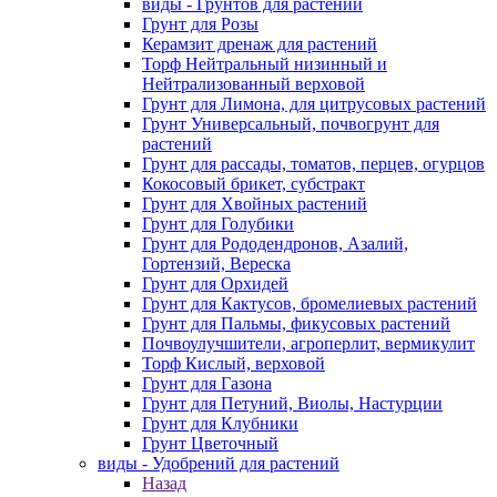
виды - Грунтов для растений
Грунт для Розы
Керамзит дренаж для растений
Торф Нейтральный низинный и
Нейтрализованный верховой
Грунт для Лимона, для цитрусовых растений
Грунт Универсальный, почвогрунт для
растений
Грунт для рассады, томатов, перцев, огурцов
Кокосовый брикет, субстракт
Грунт для Хвойных растений
Грунт для Голубики
Грунт для Рододендронов, Азалий,
Гортензий, Вереска
Грунт для Орхидей
Грунт для Кактусов, бромелиевых растений
Грунт для Пальмы, фикусовых растений
Почвоулучшители, агроперлит, вермикулит
Торф Кислый, верховой
Грунт для Газона
Грунт для Петуний, Виолы, Настурции
Грунт для Клубники
Грунт Цветочный
виды - Удобрений для растений
Назад