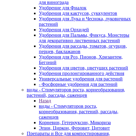
для винограда
Удобрение для Фиалок
Удобрения для кактусов, суккулентов
Удобрения для Лука и Чеснока, луковичных
растений
Удобрения для Орхидей
Удобрения для Пальмы, Фикуса, Монстеры
для декоративно лиственных растений
Удобрения для рассады, томатов, огурцов,
перцев, баклажанов
Удобрения для Роз, Пионов, Хризантем,
Бегоний
Удобрения для цветов, цветущих растений
Удобрения пролонгированного действия
Универсальные удобрения для растений
- Фосфорные удобрения для растений
виды - Стимуляторов роста, корнеобразования,
растений, рассады, саженцев
Назад
виды - Стимуляторов роста,
корнеобразования, растений, рассады,
саженцев
Корневин, Гетероуксин, Микориза
Эпин, Циркон, Феровит, Цитовит
Препараты и Все для компостирования,