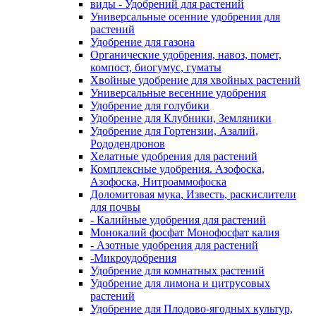
виды - Удобрений для растений
Универсальные осенние удобрения для
растений
Удобрение для газона
Органические удобрения, навоз, помет,
компост, биогумус, гуматы
Хвойные удобрение для хвойных растений
Универсальные весенние удобрения
Удобрение для голубики
Удобрение для Клубники, Земляники
Удобрение для Гортензии, Азалий,
Рододендронов
Хелатные удобрения для растений
Комплексные удобрения. Азофоска,
Азофоска, Нитроаммофоска
Доломитовая мука, Известь, раскислители
для почвы
- Калийные удобрения для растений
Монокалий фосфат Монофосфат калия
- Азотные удобрения для растений
-Микроудобрения
Удобрение для комнатных растений
Удобрение для лимона и цитрусовых
растений
Удобрение для Плодово-ягодных культур,