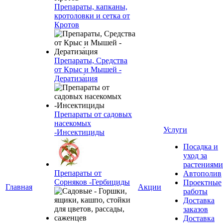
Препараты, капканы,
кротоловки и сетка от
Кротов
Препараты, Средства
от Крыс и Мышей -
Дератиза́ция
Препараты от садовых
насекомых
Услуги
-Инсектициды
Посадка и
уход за
растениями
Препараты от
Автополив
Сорняков -Гербициды
Проектные
Главная
Акции
работы
Доставка
заказов
Доставка