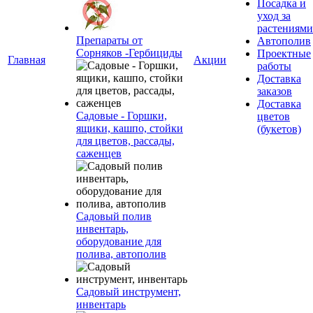
Посадка и
уход за
растениями
Препараты от
Автополив
Сорняков -Гербициды
Проектные
Главная
Акции
работы
Доставка
заказов
Доставка
Садовые - Горшки,
цветов
ящики, кашпо, стойки
(букетов)
для цветов, рассады,
саженцев
Садовый полив
инвентарь,
оборудование для
полива, автополив
Садовый инструмент,
инвентарь