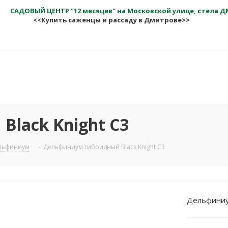
САДОВЫЙ ЦЕНТР "12 месяцев" на Московской улице, стела 
<<Купить саженцы и рассаду в Дмитрове>>
lack Knight C3
льфиниум
-
Дельфиниум гибридный Black Knight C3
Дельфиниум