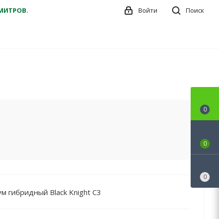
ДМИТРОВ.
Войти
Поиск
0
0
0
 гибридный Black Knight C3