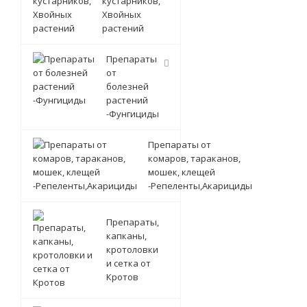
кустарников,
Хвойных
растений
Препараты
от
болезней
растений
-Фунгициды
Препараты от
комаров, тараканов,
мошек, клещей
-Репеленты,Акарициды
Препараты,
капканы,
кротоловки
и сетка от
Кротов