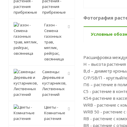
растения -
растения
прибрежные
Фотография расте
Газон -
Семена
Условные обоз
газонных
трав,
мятлик,
рейграс,
Расшифровка между
овсянница
Н – высота растения
B,d – диаметр кроны
Саженцы:
Деревьев и
С/P/SB/П - круглый/
кустарников,
П6 – растение в пол
Лиственных
С5 - растение в кон
растений
К54-растение в касс
WRB - растение с ко
Цветы -
WRB 50 - растение с
Комнатные
RB - растение с ком
растения
BR - растение с отк