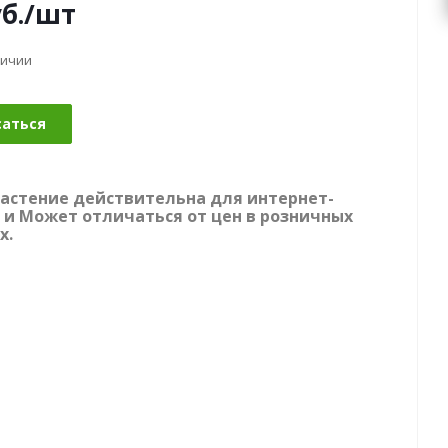
б.
/шт
личии
саться
растение действительна для интернет-
 и Может отличаться от цен в розничных
х.