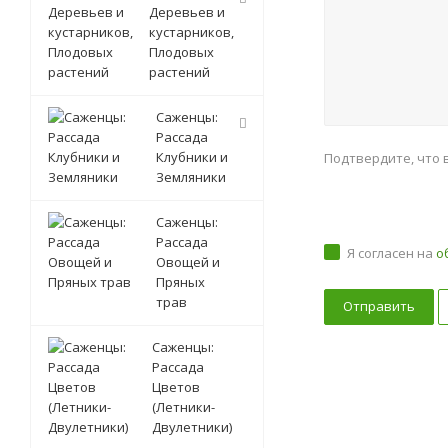
Деревьев и
кустарников,
Плодовых
растений
Саженцы:
Рассада
Клубники и
Подтвердите, что 
Земляники
Саженцы:
Рассада
Я согласен на
о
Овощей и
Пряных
трав
Саженцы:
Рассада
Цветов
(Летники-
Двулетники)