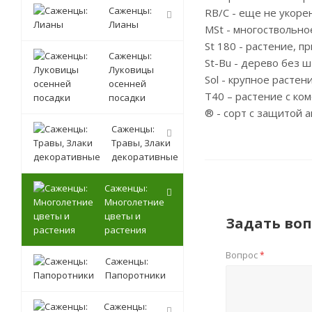
Саженцы:
RB/C - еще не укоре
Лианы
MSt - многоствольно
St 180 - растение, 
Саженцы:
St-Bu - дерево без 
Луковицы
Sol - крупное расте
осенней
T40 – растение с ком
посадки
® - сорт с защитой а
Саженцы:
Травы, Злаки
декоративные
Саженцы:
Многолетние
цветы и
Задать воп
растения
Вопрос
*
Саженцы:
Папоротники
Саженцы: