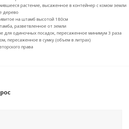
нившееся растение, высаженное в контейнер с комом земли
е дерево
привитое на штамб высотой 180см
штамба, разветвленное от земли
ние для одиночных посадок, пересаженное минимум 3 раза
ом, пересаженное в сумку (объем в литрах)
вторского права
рос