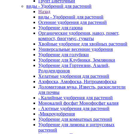
Грунт Цветочный
виды - Удобрений для растений
Назад
виды - Удобрений для растений
Осенние удобрения для растений
Удобрение для газона
Органические удобрения, навоз, помет,
компост, биогумус, гуматы
Хвойные удобрение для хвойных растений
Универсальные весенние удобрения
Удобрение для голубики
Удобрение для Клубники, Земляники
Удобрение для Гортензии, Азалий,
Рододендронов
Хелатные удобрения для растений
Азофоска, Амофоска, Нитроамофоска
Доломитовая мука, Известь, раскислители
для почвы
- Калийные удобрения для растений
Монокалий фосфат Монофосфат калия
- Азотные удобрения для растений
-Микроудобрения
Удобрение для комнатных растений
Удобрение для лимона и цитрусовых
растений