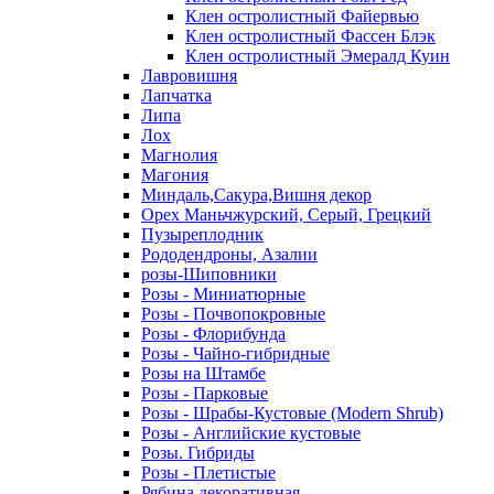
Клен остролистный Файервью
Клен остролистный Фассен Блэк
Клен остролистный Эмералд Куин
Лавровишня
Лапчатка
Липа
Лох
Магнолия
Магония
Миндаль,Сакура,Вишня декор
Орех Маньчжурский, Серый, Грецкий
Пузыреплодник
Рододендроны, Азалии
розы-Шиповники
Розы - Миниатюрные
Розы - Почвопокровные
Розы - Флорибунда
Розы - Чайно-гибридные
Розы на Штамбе
Розы - Парковые
Розы - Шрабы-Кустовые (Modern Shrub)
Розы - Английские кустовые
Розы. Гибриды
Розы - Плетистые
Рябина декоративная