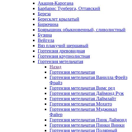
Акация-Карогана
Барбарис Тунберга, Оттавский
Береза
Бересклет крылатый
Бирючина
Боярышник обыкновенный, сливолистный
Бузина
Вейгела
Вяз плакучий шершавый
Гортензия древовидная
Гортензия крупнолистная
Гортензия метельчатая
Назад
Гортензия метельчатая
Гортензия метельчатая Ванилла Фрейз
Фрайз
Гортензия метельчатая Вимс ред
Гортензия метельчатая Даймонд Руж
Гортензия метельчатая Лаймлайт
Гортензия метельчатая Мохито
Гортензия метельчатая Мэджикал
Файер
Гортензия метельчатая Пинк Даймонд
Гортензия метельчатая Пинки Винки
Гортензия метельчатая Полярный