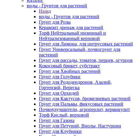
Каталог
виды - Грунтов для растений
Назад
виды - Грунтов для растений
Грунт для Розы
Керамзит дренаж для растений
Торф Нейтральный низинный и
Нейтрализованный верховой
Грунт для Лимона, для цитрусовых растений
Грунт Универсальный, почвогрунт для
растений
Грунт для рассады, томатов, перцев, огурцов
Кокосовый брикет, субстракт
Грунт для Хвойных растений
Грунт для Голубики
Грунт для Рододендронов, Азалий,
Гортензий, Вереска
Грунт для Орхидей
Грунт для Кактусов, бромелиевых растений
Грунт для Пальмы, фикусовых растений
Почвоулучшители, агроперлит, вермикулит
Торф Кислый, верховой
Грунт для Газона
Грунт для Петуний, Виолы, Настурции
Грунт для Клубники