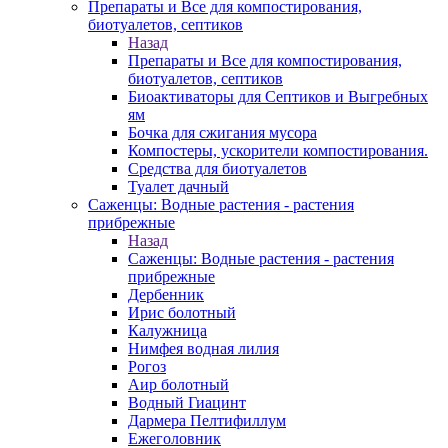
Препараты и Все для компостирования,
биотуалетов, септиков
Назад
Препараты и Все для компостирования,
биотуалетов, септиков
Биоактиваторы для Септиков и Выгребных
ям
Бочка для сжигания мусора
Компостеры, ускорители компостирования.
Средства для биотуалетов
Туалет дачный
Саженцы: Водные растения - растения
прибрежные
Назад
Саженцы: Водные растения - растения
прибрежные
Дербенник
Ирис болотный
Калужница
Нимфея водная лилия
Рогоз
Аир болотный
Водный Гиацинт
Дармера Пелтифиллум
Ежеголовник