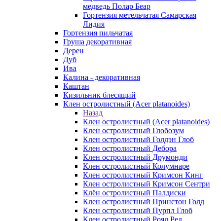
медведь Полар Беар
Гортензия метельчатая Самарская
Лидия
Гортензия пильчатая
Груша декоративная
Дерен
Дуб
Ива
Калина - декоративная
Каштан
Кизильник блесящий
Клен остролистный (Acer platanoides)
Назад
Клен остролистный (Acer platanoides)
Клен остролистный Глобозум
Клен остролистный Голдэн Глоб
Клен остролистный Дебора
Клен остролистный Друмонди
Клен остролистный Колумнаре
Клен остролистный Кримсон Кинг
Клен остролистный Кримсон Сентри
Клён остролистный Палдиски
Клен остролистный Принстoн Голд
Клен остролистный Пурпл Глоб
Клен остролистный Роял Ред