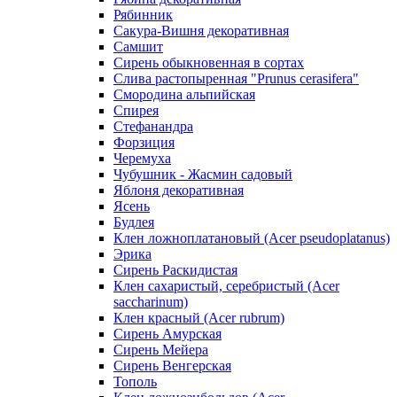
Рябинник
Сакура-Вишня декоративная
Самшит
Сирень обыкновенная в сортах
Слива растопыренная "Prunus cerasifera"
Смородина альпийская
Спирея
Стефанандра
Форзиция
Черемуха
Чубушник - Жасмин садовый
Яблоня декоративная
Ясень
Будлея
Клен ложноплатановый (Acer pseudoplatanus)
Эрика
Сирень Раскидистая
Клен сахаристый, серебристый (Acer
saccharinum)
Клен красный (Acer rubrum)
Сирень Амурская
Сирень Мейера
Сирень Венгерская
Тополь