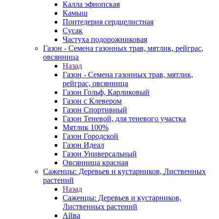
Калла эфиопская
Камыш
Понтедерия сердцелистная
Сусак
Частуха подорожниковая
Газон - Семена газонных трав, мятлик, рейграс,
овсянница
Назад
Газон - Семена газонных трав, мятлик,
рейграс, овсянница
Газон Гольф, Карликовый
Газон с Клевером
Газон Спортивный
Газон Теневой, для теневого участка
Мятлик 100%
Газон Городской
Газон Идеал
Газон Универсальный
Овсянница красная
Саженцы: Деревьев и кустарников, Лиственных
растений
Назад
Саженцы: Деревьев и кустарников,
Лиственных растений
Айва