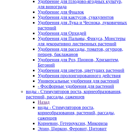
Удобрение для Плодово-ягодных культур,
для винограда
Удобрение для Фиалок
Удобрения для кактусов, суккулентов
Удобрения для Лука и Чеснока, луковичных
растений
Удобрения для Орхидей
Удобрения для Пальмы, Фикуса, Монстеры
для декоративно лиственных растений
Удобрения для рассады, томатов, огурцов,
перцев, баклажанов
Удобрения для Роз, Пионов, Хризантем,
Бегоний
Удобрения для цветов, цветущих растений
Удобрения пролонгированного действия
Универсальные удобрения для растений
- Фосфорные удобрения для растений
виды - Стимуляторов роста, корнеобразования,
растений, рассады, саженцев
Назад
виды - Стимуляторов роста,
корнеобразования, растений, рассады,
саженцев
Корневин, Гетероуксин, Микориза
Эпин, Циркон, Феровит, Цитовит