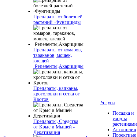
Препараты от болезней
растений -Фунгициды
Препараты от комаров,
тараканов, мошек,
клещей
-Репеленты,Акарициды
Препараты, капканы,
кротоловки и сетка от
Кротов
Услуги
Посадка и
уход за
Препараты, Средства
растениями
от Крыс и Мышей -
Автополив
Дератиза́ция
Проектные