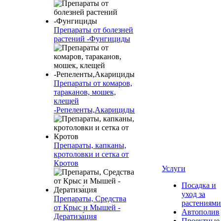
Препараты от болезней
растений -Фунгициды
Препараты от комаров,
тараканов, мошек,
клещей
-Репеленты,Акарициды
Препараты, капканы,
кротоловки и сетка от
Кротов
Услуги
Посадка и
уход за
Препараты, Средства
растениями
от Крыс и Мышей -
Автополив
Дератиза́ция
Проектные