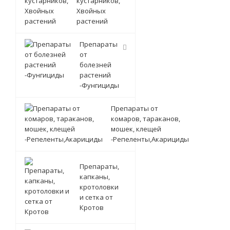
кустарников,
Хвойных
растений
Препараты
от
болезней
растений
-Фунгициды
Препараты от
комаров, тараканов,
мошек, клещей
-Репеленты,Акарициды
Препараты,
капканы,
кротоловки
и сетка от
Кротов