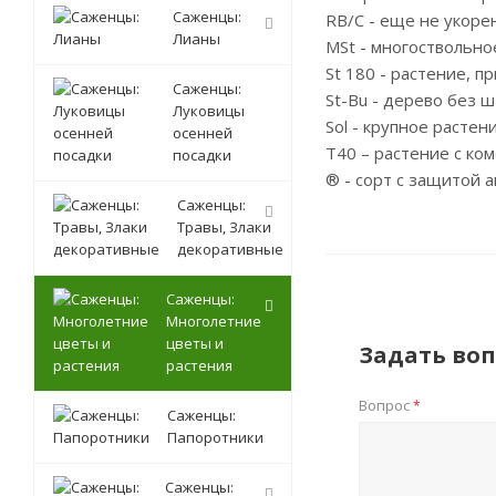
Саженцы:
RB/C - еще не укоре
Лианы
MSt - многоствольно
St 180 - растение, 
Саженцы:
St-Bu - дерево без 
Луковицы
Sol - крупное расте
осенней
T40 – растение с ком
посадки
® - сорт с защитой а
Саженцы:
Травы, Злаки
декоративные
Саженцы:
Многолетние
цветы и
Задать воп
растения
Вопрос
*
Саженцы:
Папоротники
Саженцы: