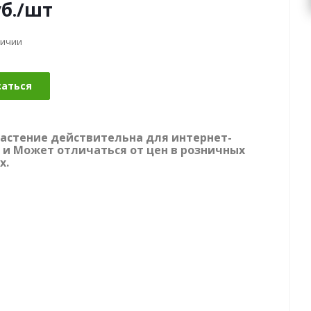
б.
/шт
личии
саться
растение действительна для интернет-
 и Может отличаться от цен в розничных
х.