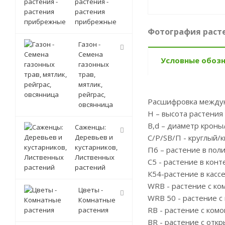
растения -
растения
прибрежные
Фотография расте
Газон -
Семена
Условные обоз
газонных
трав,
мятлик,
рейграс,
Расшифровка между
овсянница
Н – высота растения
B,d – диаметр кроны
Саженцы:
Деревьев и
С/P/SB/П - круглый/
кустарников,
П6 – растение в пол
Лиственных
С5 - растение в кон
растений
К54-растение в касс
WRB - растение с ко
Цветы -
WRB 50 - растение с
Комнатные
RB - растение с ком
растения
BR - растение с отк