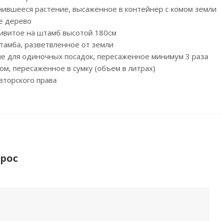
нившееся растение, высаженное в контейнер с комом земли
е дерево
привитое на штамб высотой 180см
штамба, разветвленное от земли
ние для одиночных посадок, пересаженное минимум 3 раза
ом, пересаженное в сумку (объем в литрах)
вторского права
рос