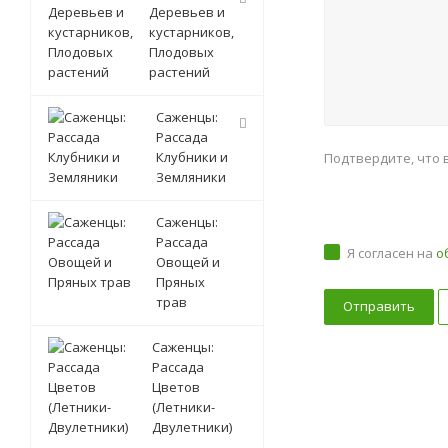
Деревьев и
кустарников,
Плодовых
растений
Саженцы:
Рассада
Клубники и
Подтвердите, что 
Земляники
Саженцы:
Рассада
Я согласен на
о
Овощей и
Пряных
трав
Саженцы:
Рассада
Цветов
(Летники-
Двулетники)