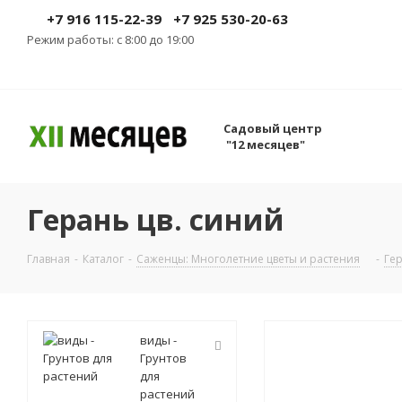
+7 916 115-22-39
+7 925 530-20-63
Режим работы: с 8:00 до 19:00
Садовый центр
"12 месяцев"
Герань цв. синий
Главная
-
Каталог
-
Саженцы: Многолетние цветы и растения
-
Ге
виды -
Грунтов
для
растений