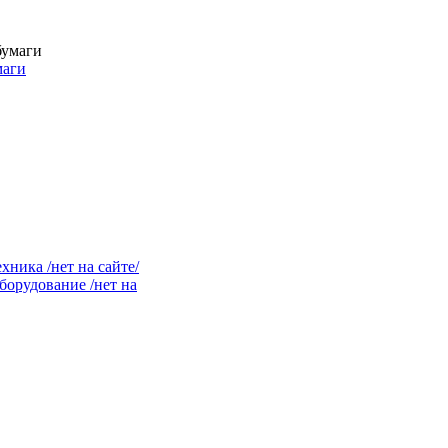
маги
ника /нет на сайте/
орудование /нет на