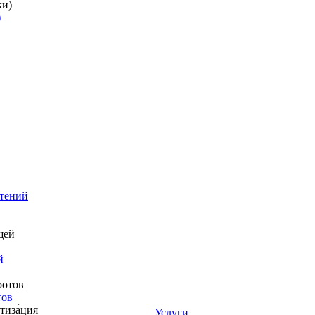
)
стений
й
тов
Услуги