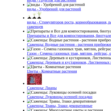
виды - Грунтов для растений
виды - Удобрений для растений
виды - Стимуляторов роста, корнеобразования, р
саженцев
Препараты и Все для компостирования, биотуале
Саженцы: Водные растения - растения прибреж
Газон - Семена газонных трав, мятлик, рейграс,
Саженцы: Деревьев и кустарников, Лиственных 
Цветы - Комнатные растения
Саженцы: Лианы
Саженцы: Луковицы осенней посадки
Саженцы: Травы, Злаки декоративные