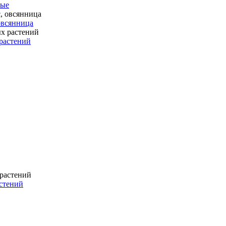
ные
 овсянница
растений
стений