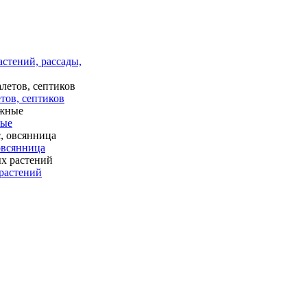
астений, рассады,
тов, септиков
ные
 овсянница
растений