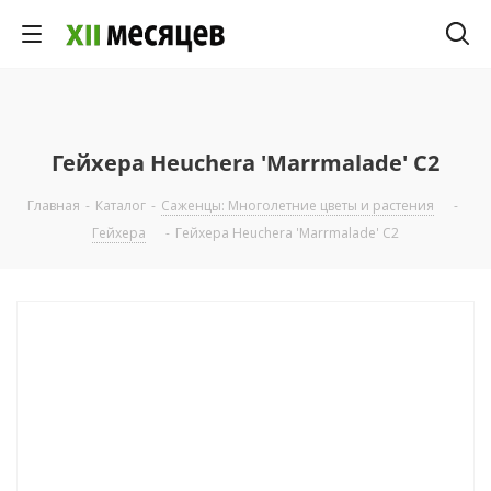
Гейхера Heuchera 'Marrmalade' C2
Главная
-
Каталог
-
Саженцы: Многолетние цветы и растения
-
Гейхера
-
Гейхера Heuchera 'Marrmalade' C2