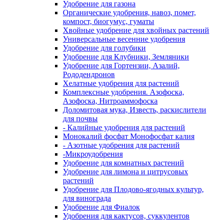
Удобрение для газона
Органические удобрения, навоз, помет,
компост, биогумус, гуматы
Хвойные удобрение для хвойных растений
Универсальные весенние удобрения
Удобрение для голубики
Удобрение для Клубники, Земляники
Удобрение для Гортензии, Азалий,
Рододендронов
Хелатные удобрения для растений
Комплексные удобрения. Азофоска,
Азофоска, Нитроаммофоска
Доломитовая мука, Известь, раскислители
для почвы
- Калийные удобрения для растений
Монокалий фосфат Монофосфат калия
- Азотные удобрения для растений
-Микроудобрения
Удобрение для комнатных растений
Удобрение для лимона и цитрусовых
растений
Удобрение для Плодово-ягодных культур,
для винограда
Удобрение для Фиалок
Удобрения для кактусов, суккулентов