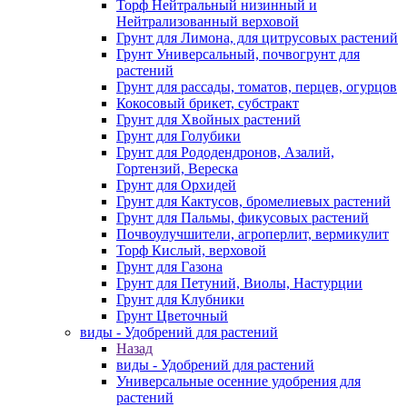
Торф Нейтральный низинный и
Нейтрализованный верховой
Грунт для Лимона, для цитрусовых растений
Грунт Универсальный, почвогрунт для
растений
Грунт для рассады, томатов, перцев, огурцов
Кокосовый брикет, субстракт
Грунт для Хвойных растений
Грунт для Голубики
Грунт для Рододендронов, Азалий,
Гортензий, Вереска
Грунт для Орхидей
Грунт для Кактусов, бромелиевых растений
Грунт для Пальмы, фикусовых растений
Почвоулучшители, агроперлит, вермикулит
Торф Кислый, верховой
Грунт для Газона
Грунт для Петуний, Виолы, Настурции
Грунт для Клубники
Грунт Цветочный
виды - Удобрений для растений
Назад
виды - Удобрений для растений
Универсальные осенние удобрения для
растений