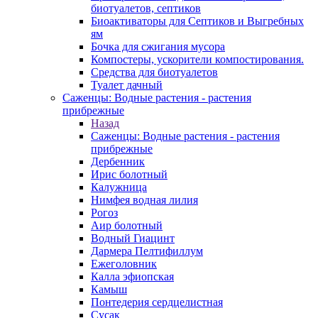
биотуалетов, септиков
Биоактиваторы для Септиков и Выгребных
ям
Бочка для сжигания мусора
Компостеры, ускорители компостирования.
Средства для биотуалетов
Туалет дачный
Саженцы: Водные растения - растения
прибрежные
Назад
Саженцы: Водные растения - растения
прибрежные
Дербенник
Ирис болотный
Калужница
Нимфея водная лилия
Рогоз
Аир болотный
Водный Гиацинт
Дармера Пелтифиллум
Ежеголовник
Калла эфиопская
Камыш
Понтедерия сердцелистная
Сусак