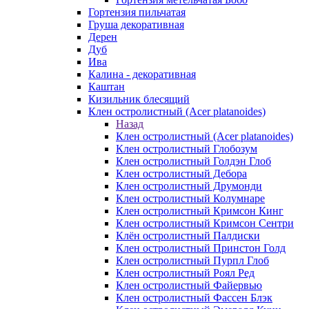
Гортензия пильчатая
Груша декоративная
Дерен
Дуб
Ива
Калина - декоративная
Каштан
Кизильник блесящий
Клен остролистный (Acer platanoides)
Назад
Клен остролистный (Acer platanoides)
Клен остролистный Глобозум
Клен остролистный Голдэн Глоб
Клен остролистный Дебора
Клен остролистный Друмонди
Клен остролистный Колумнаре
Клен остролистный Кримсон Кинг
Клен остролистный Кримсон Сентри
Клён остролистный Палдиски
Клен остролистный Принстoн Голд
Клен остролистный Пурпл Глоб
Клен остролистный Роял Ред
Клен остролистный Файервью
Клен остролистный Фассен Блэк