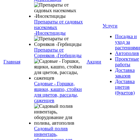
Препараты от садовых
Услуги
насекомых
-Инсектициды
Посадка и
уход за
растениями
Препараты от
Автополив
Сорняков -Гербициды
Проектные
Главная
Акции
работы
Доставка
заказов
Доставка
Садовые - Горшки,
цветов
ящики, кашпо, стойки
(букетов)
для цветов, рассады,
саженцев
Садовый полив
инвентарь,
оборудование для