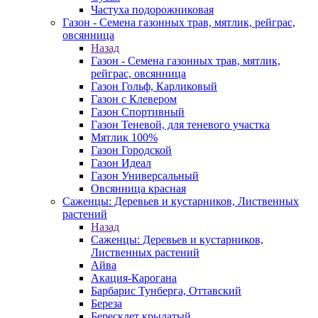
Частуха подорожниковая
Газон - Семена газонных трав, мятлик, рейграс,
овсянница
Назад
Газон - Семена газонных трав, мятлик,
рейграс, овсянница
Газон Гольф, Карликовый
Газон с Клевером
Газон Спортивный
Газон Теневой, для теневого участка
Мятлик 100%
Газон Городской
Газон Идеал
Газон Универсальный
Овсянница красная
Саженцы: Деревьев и кустарников, Лиственных
растений
Назад
Саженцы: Деревьев и кустарников,
Лиственных растений
Айва
Акация-Карогана
Барбарис Тунберга, Оттавский
Береза
Бересклет крылатый