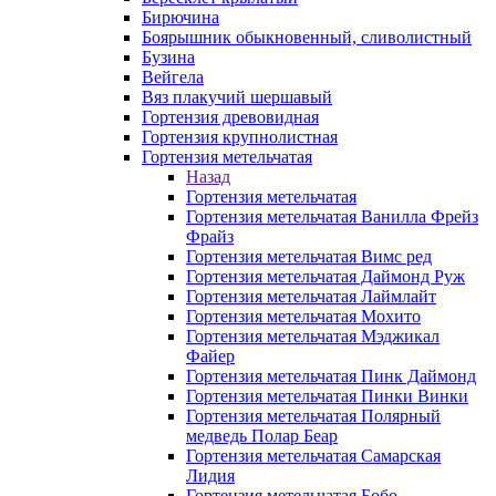
Бирючина
Боярышник обыкновенный, сливолистный
Бузина
Вейгела
Вяз плакучий шершавый
Гортензия древовидная
Гортензия крупнолистная
Гортензия метельчатая
Назад
Гортензия метельчатая
Гортензия метельчатая Ванилла Фрейз
Фрайз
Гортензия метельчатая Вимс ред
Гортензия метельчатая Даймонд Руж
Гортензия метельчатая Лаймлайт
Гортензия метельчатая Мохито
Гортензия метельчатая Мэджикал
Файер
Гортензия метельчатая Пинк Даймонд
Гортензия метельчатая Пинки Винки
Гортензия метельчатая Полярный
медведь Полар Беар
Гортензия метельчатая Самарская
Лидия
Гортензия метельчатая Бобо