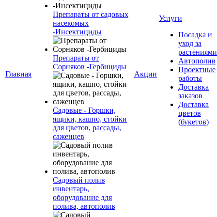
Препараты от садовых
Услуги
насекомых
-Инсектициды
Посадка и
уход за
растениями
Препараты от
Автополив
Сорняков -Гербициды
Проектные
Главная
Акции
работы
Доставка
заказов
Доставка
Садовые - Горшки,
цветов
ящики, кашпо, стойки
(букетов)
для цветов, рассады,
саженцев
Садовый полив
инвентарь,
оборудование для
полива, автополив