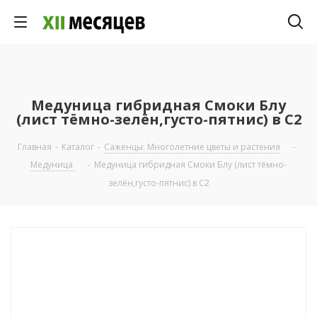
Медуница гибридная Смоки Блу
(лист тёмно-зелён,густо-пятнис) в С2
Главная
-
Каталог
-
Саженцы: Многолетние цветы и растения
-
Медуница
-
Медуница гибридная Смоки Блу (лист тёмно-
зелён,густо-пятнис) в С2