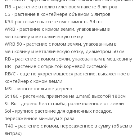
П6 – растение в полиэтиленовом пакете 6 литров
С5 - растение в контейнере объемом 5 литров
К54-растение в кассете вместимость 54 шт
WRB - растение с комом земли, упакованным в
мешковину и металлическую сетку
WRB 50 - растение с комом земли, упакованным в
мешковину и металлическую сетку, диаметром 50 см
RB - растение с комом земли, упакованным в мешковину
BR - растение с открытой корневой системой
RB/C - еще не укоренившееся растение, высаженное в
контейнер с комом земли
MSt - многоствольное дерево
St 180 - растение, привитое на штамб высотой 180см
St-Bu - дерево без штамба, разветвленное от земли
Sol - крупное растение для одиночных посадок,
пересаженное минимум 3 раза
T40 – растение с комом, пересаженное в сумку (объем в
литрах)