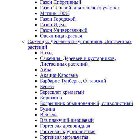
Газон Спортивный
Газон Теневой, для теневого участка
Мятлик 100%
Газон Городской
Газон Идеал
Газон Универсальный
Овсянница красная
Саженцы: Деревьев и кустарников, Лиственных
растений
Назад
Саженцы: Деревьев и кустарников,
Лиственных растений
Айва
Акация-Карогана
Барбарис Тунберга, Оттавский
Береза
Бересклет крылатый
Бирючина
Боярышник обыкновенный, сливолистный
Бузина
Вейгела
Вяз плакучий шершавый
Гортензия древовидная
Гортензия крупнолистная
Гортензия метельчатая