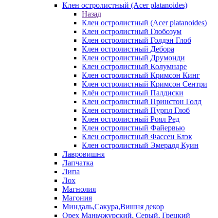
Клен остролистный (Acer platanoides)
Назад
Клен остролистный (Acer platanoides)
Клен остролистный Глобозум
Клен остролистный Голдэн Глоб
Клен остролистный Дебора
Клен остролистный Друмонди
Клен остролистный Колумнаре
Клен остролистный Кримсон Кинг
Клен остролистный Кримсон Сентри
Клён остролистный Палдиски
Клен остролистный Принстoн Голд
Клен остролистный Пурпл Глоб
Клен остролистный Роял Ред
Клен остролистный Файервью
Клен остролистный Фассен Блэк
Клен остролистный Эмералд Куин
Лавровишня
Лапчатка
Липа
Лох
Магнолия
Магония
Миндаль,Сакура,Вишня декор
Орех Маньчжурский, Серый, Грецкий