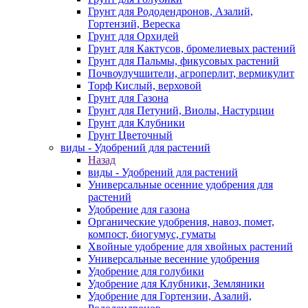
Грунт для Рододендронов, Азалий,
Гортензий, Вереска
Грунт для Орхидей
Грунт для Кактусов, бромелиевых растений
Грунт для Пальмы, фикусовых растений
Почвоулучшители, агроперлит, вермикулит
Торф Кислый, верховой
Грунт для Газона
Грунт для Петуний, Виолы, Настурции
Грунт для Клубники
Грунт Цветочный
виды - Удобрений для растений
Назад
виды - Удобрений для растений
Универсальные осенние удобрения для
растений
Удобрение для газона
Органические удобрения, навоз, помет,
компост, биогумус, гуматы
Хвойные удобрение для хвойных растений
Универсальные весенние удобрения
Удобрение для голубики
Удобрение для Клубники, Земляники
Удобрение для Гортензии, Азалий,