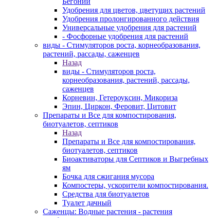
Бегоний
Удобрения для цветов, цветущих растений
Удобрения пролонгированного действия
Универсальные удобрения для растений
- Фосфорные удобрения для растений
виды - Стимуляторов роста, корнеобразования,
растений, рассады, саженцев
Назад
виды - Стимуляторов роста,
корнеобразования, растений, рассады,
саженцев
Корневин, Гетероуксин, Микориза
Эпин, Циркон, Феровит, Цитовит
Препараты и Все для компостирования,
биотуалетов, септиков
Назад
Препараты и Все для компостирования,
биотуалетов, септиков
Биоактиваторы для Септиков и Выгребных
ям
Бочка для сжигания мусора
Компостеры, ускорители компостирования.
Средства для биотуалетов
Туалет дачный
Саженцы: Водные растения - растения