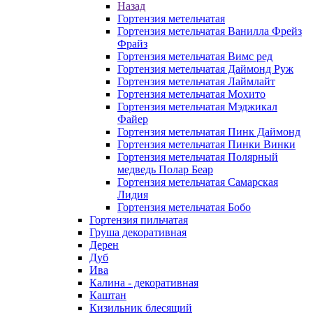
Назад
Гортензия метельчатая
Гортензия метельчатая Ванилла Фрейз
Фрайз
Гортензия метельчатая Вимс ред
Гортензия метельчатая Даймонд Руж
Гортензия метельчатая Лаймлайт
Гортензия метельчатая Мохито
Гортензия метельчатая Мэджикал
Файер
Гортензия метельчатая Пинк Даймонд
Гортензия метельчатая Пинки Винки
Гортензия метельчатая Полярный
медведь Полар Беар
Гортензия метельчатая Самарская
Лидия
Гортензия метельчатая Бобо
Гортензия пильчатая
Груша декоративная
Дерен
Дуб
Ива
Калина - декоративная
Каштан
Кизильник блесящий