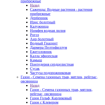
прибрежные
Назад
Саженцы: Водные растения - растения
прибрежные
Дербенник
Ирис болотный
Калужница
Нимфея водная лилия
Рогоз
Аир болотный
Водный Гиацинт
Дармера Пелтифиллум
Ежеголовник
Калла эфиопская
Камыш
Понтедерия сердцелистная
Сусак
Частуха подорожниковая
Газон - Семена газонных трав, мятлик, рейграс,
овсянница
Назад
Газон - Семена газонных трав, мятлик,
рейграс, овсянница
Газон Гольф, Карликовый
Газон с Клевером