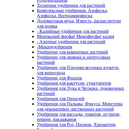
Рододендронов
Хелатные удобрения для растений
Комплексные удобрения. Азофоска,
Азофоска, Нитроаммофоска
Доломитовая мука, Известь, раскислители
для почвы
- Калийные удобрения для растений
Монокалий фосфат Монофосфат калия
- Азотные удобрения для растений
-Микроудобрения
Удобрение для комнатных растений
Удобрение для лимона и цитрусовых
растений
Удобрение для Плодово-ягодных культур,
для винограда
Удобрение для Фиалок
Удобрения для кактусов, суккулентов
Удобрения для Лука и Чеснока, луковичных
растений
Удобрения для Орхидей
Удобрения для Пальмы, Фикуса, Монстеры
для декоративно лиственных растений
Удобрения для рассады, томатов, огурцов,
перцев, баклажанов
Удобрения для Роз, Пионов, Хризантем,