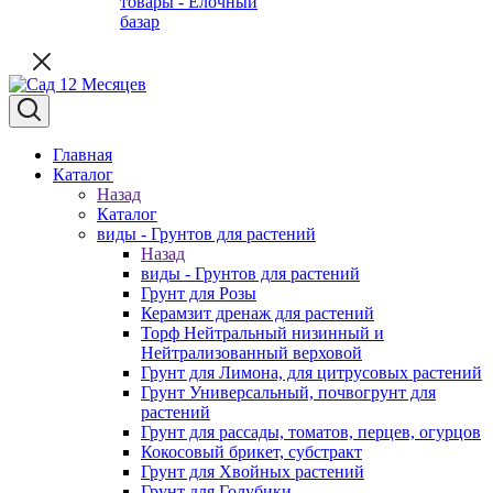
товары - Ёлочный
базар
Главная
Каталог
Назад
Каталог
виды - Грунтов для растений
Назад
виды - Грунтов для растений
Грунт для Розы
Керамзит дренаж для растений
Торф Нейтральный низинный и
Нейтрализованный верховой
Грунт для Лимона, для цитрусовых растений
Грунт Универсальный, почвогрунт для
растений
Грунт для рассады, томатов, перцев, огурцов
Кокосовый брикет, субстракт
Грунт для Хвойных растений
Грунт для Голубики