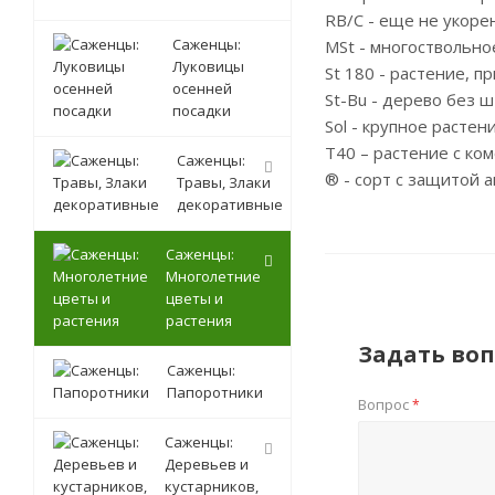
RB/C - еще не укоре
Саженцы:
MSt - многоствольно
Луковицы
St 180 - растение, 
осенней
St-Bu - дерево без 
посадки
Sol - крупное расте
T40 – растение с ком
Саженцы:
® - сорт с защитой а
Травы, Злаки
декоративные
Саженцы:
Многолетние
цветы и
растения
Задать воп
Саженцы:
Папоротники
Вопрос
*
Саженцы:
Деревьев и
кустарников,