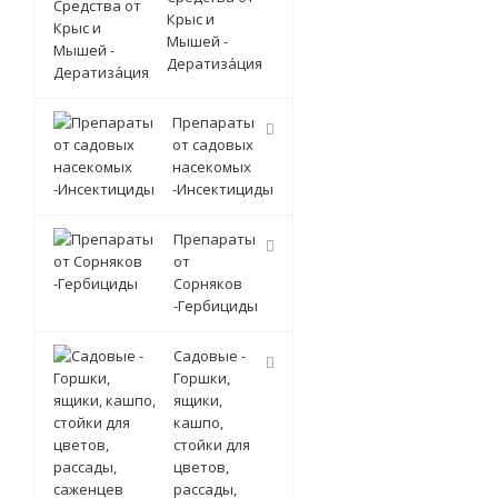
Крыс и
Мышей -
Дератиза́ция
Препараты
от садовых
насекомых
-Инсектициды
Препараты
от
Сорняков
-Гербициды
Садовые -
Горшки,
ящики,
кашпо,
стойки для
цветов,
рассады,