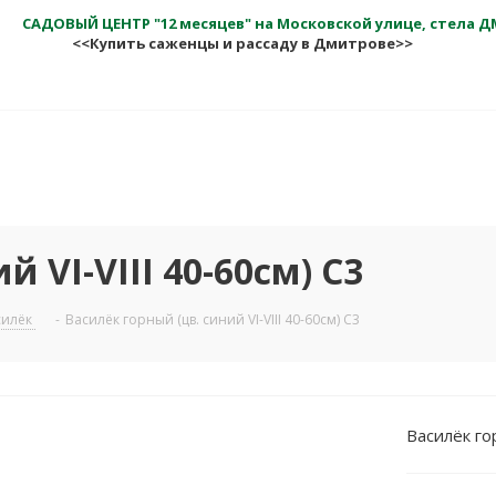
САДОВЫЙ ЦЕНТР "12 месяцев" на Московской улице, стела 
<<Купить саженцы и рассаду в Дмитрове>>
 VI-VIII 40-60см) С3
силёк
-
Василёк горный (цв. синий VI-VIII 40-60см) С3
Василёк гор