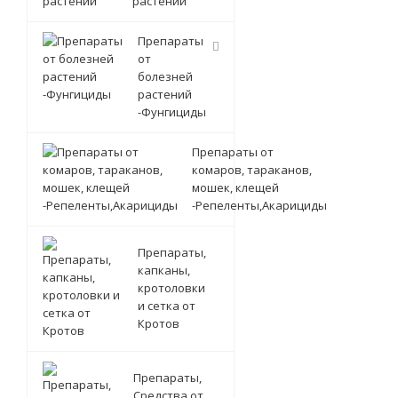
растений
Препараты
от
болезней
растений
-Фунгициды
Препараты от
комаров, тараканов,
мошек, клещей
-Репеленты,Акарициды
Препараты,
капканы,
кротоловки
и сетка от
Кротов
Препараты,
Средства от