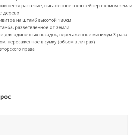
нившееся растение, высаженное в контейнер с комом земли
е дерево
привитое на штамб высотой 180см
штамба, разветвленное от земли
ние для одиночных посадок, пересаженное минимум 3 раза
ом, пересаженное в сумку (объем в литрах)
вторского права
рос