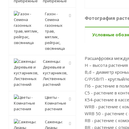
прибрежные
Газон -
Фотография расте
Семена
газонных
трав,
Условные обоз
мятлик,
рейграс,
овсянница
Расшифровка между
Саженцы:
Н – высота растения
Деревьев и
B,d – диаметр кроны
кустарников,
Лиственных
С/P/SB/П - круглый/
растений
П6 – растение в пол
С5 - растение в кон
Цветы -
К54-растение в касс
Комнатные
WRB - растение с ко
растения
WRB 50 - растение с
RB - растение с ком
Саженцы:
BR - растение с отк
Лианы