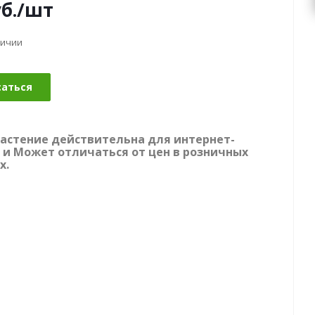
б.
/шт
личии
саться
растение действительна для интернет-
 и Может отличаться от цен в розничных
х.