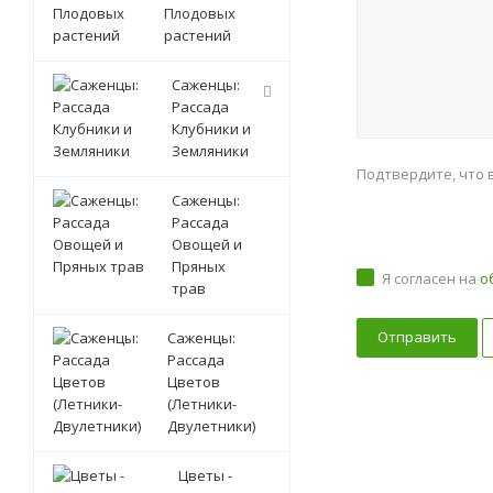
Плодовых
растений
Саженцы:
Рассада
Клубники и
Земляники
Подтвердите, что 
Саженцы:
Рассада
Овощей и
Пряных
Я согласен на
о
трав
Саженцы:
Рассада
Цветов
(Летники-
Двулетники)
Цветы -