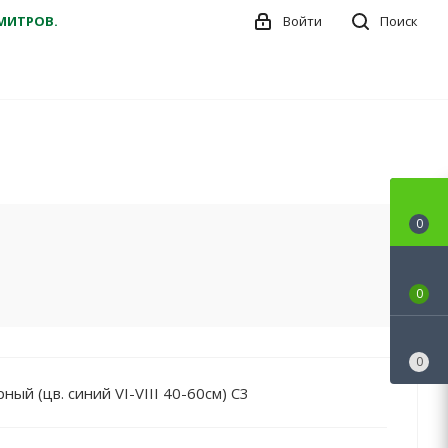
ДМИТРОВ.
Войти
Поиск
0
0
0
ный (цв. синий VI-VIII 40-60см) С3