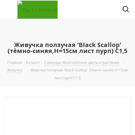
Живучка ползучая 'Black Scallop'
(тёмно-синяя,Н=15см лист пурп) С1,5
Главная
-
Каталог
-
Саженцы: Многолетние цветы и растения
-
Живучка
-
Живучка ползучая 'Black Scallop' (тёмно-синяя,Н=15см
лист пурп) С1,5