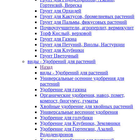
Гортензий, Вереска
Грунт для Орхидей
Грунт для Кактусов, бромелиевых растений
Грунт для Пальмы, фикусовых растений
Почвоулучшители, агроперлит, вермикулит
Торф Кислый, верховой
Грунт для Газона
Грунт для Петуний, Виолы, Настурции
Грунт для Клубники
Грунт Цветочный
виды - Удобрений для растений
Назад
виды - Удобрений для растений
Универсальные осенние удобрения для
растений
Удобрение для газона
Органические удобрения, навоз, помет,
компост, биогумус, гуматы
Хвойные удобрение для хвойных растений
Универсальные весенние удобрения
Удобрение для голубики
Удобрение для Клубники, Земляники
Удобрение для Гортензии, Азалий,
Рододендронов