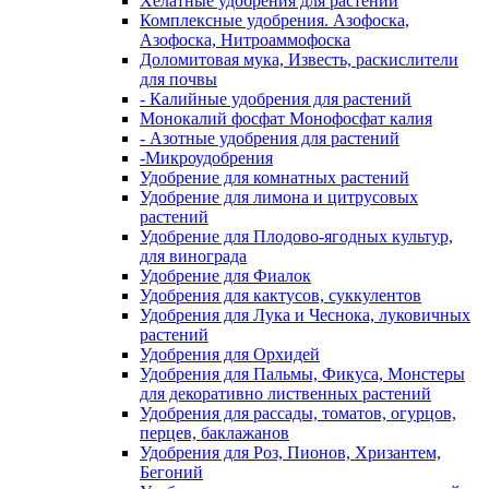
Хелатные удобрения для растений
Комплексные удобрения. Азофоска,
Азофоска, Нитроаммофоска
Доломитовая мука, Известь, раскислители
для почвы
- Калийные удобрения для растений
Монокалий фосфат Монофосфат калия
- Азотные удобрения для растений
-Микроудобрения
Удобрение для комнатных растений
Удобрение для лимона и цитрусовых
растений
Удобрение для Плодово-ягодных культур,
для винограда
Удобрение для Фиалок
Удобрения для кактусов, суккулентов
Удобрения для Лука и Чеснока, луковичных
растений
Удобрения для Орхидей
Удобрения для Пальмы, Фикуса, Монстеры
для декоративно лиственных растений
Удобрения для рассады, томатов, огурцов,
перцев, баклажанов
Удобрения для Роз, Пионов, Хризантем,
Бегоний