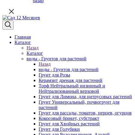
базар
Главная
Каталог
Назад
Каталог
виды - Грунтов для растений
Назад
виды - Грунтов для растений
Грунт для Розы
Керамзит дренаж для растений
Торф Нейтральный низинный и
Нейтрализованный верховой
Грунт для Лимона, для цитрусовых растений
Грунт Универсальный, почвогрунт для
растений
Грунт для рассады, томатов, перцев, огурцов
Кокосовый брикет, субстракт
Грунт для Хвойных растений
Грунт для Голубики
Грунт для Рододендронов, Азалий,