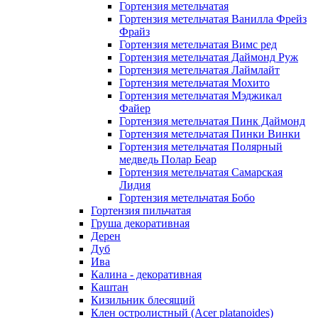
Гортензия метельчатая
Гортензия метельчатая Ванилла Фрейз
Фрайз
Гортензия метельчатая Вимс ред
Гортензия метельчатая Даймонд Руж
Гортензия метельчатая Лаймлайт
Гортензия метельчатая Мохито
Гортензия метельчатая Мэджикал
Файер
Гортензия метельчатая Пинк Даймонд
Гортензия метельчатая Пинки Винки
Гортензия метельчатая Полярный
медведь Полар Беар
Гортензия метельчатая Самарская
Лидия
Гортензия метельчатая Бобо
Гортензия пильчатая
Груша декоративная
Дерен
Дуб
Ива
Калина - декоративная
Каштан
Кизильник блесящий
Клен остролистный (Acer platanoides)