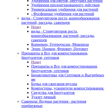
Удобрения для цветов, цветущих растений
Удобрения пролонгированного действия
Универсальные удобрения для растений
- Фосфорные удобрения для растений
виды - Стимуляторов роста, корнеобразования,
растений, рассады, саженцев
Назад
виды - Стимуляторов роста,
корнеобразования, растений, рассады,
саженцев
Корневин, Гетероуксин, Микориза
Эпин, Циркон, Феровит, Цитовит
Препараты и Все для компостирования,
биотуалетов, септиков
Назад
Препараты и Все для компостирования,
биотуалетов, септиков
Биоактиваторы для Септиков и Выгребных
ям
Бочка для сжигания мусора
Компостеры, ускорители компостирования.
Средства для биотуалетов
Туалет дачный
Саженцы: Водные растения - растения
прибрежные