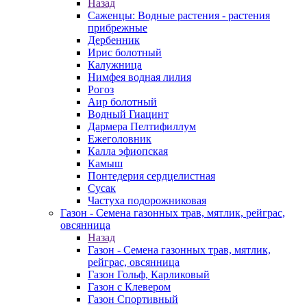
Назад
Саженцы: Водные растения - растения
прибрежные
Дербенник
Ирис болотный
Калужница
Нимфея водная лилия
Рогоз
Аир болотный
Водный Гиацинт
Дармера Пелтифиллум
Ежеголовник
Калла эфиопская
Камыш
Понтедерия сердцелистная
Сусак
Частуха подорожниковая
Газон - Семена газонных трав, мятлик, рейграс,
овсянница
Назад
Газон - Семена газонных трав, мятлик,
рейграс, овсянница
Газон Гольф, Карликовый
Газон с Клевером
Газон Спортивный