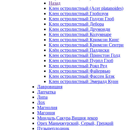
Назад
Клен остролистный (Acer platanoides)
Клен остролистный Глобозум
Клен остролистный Голдэн Глоб
Клен остролистный Дебора
Клен остролистный Друмонди
Клен остролистный Колумнаре
Клен остролистный Кримсон Кинг
Клен остролистный Кримсон Сентри
Клён остролистный Палдиски
Клен остролистный Принстoн Голд
Клен остролистный Пурпл Глоб
Клен остролистный Роял Ред
Клен остролистный Файервью
Клен остролистный Фассен Блэк
Клен остролистный Эмералд Куин
Лавровишня
Лапчатка
Липа
Лох
Магнолия
Магония
Миндаль,Сакура,Вишня декор
Орех Маньчжурский, Серый, Грецкий
Пузыреплодник