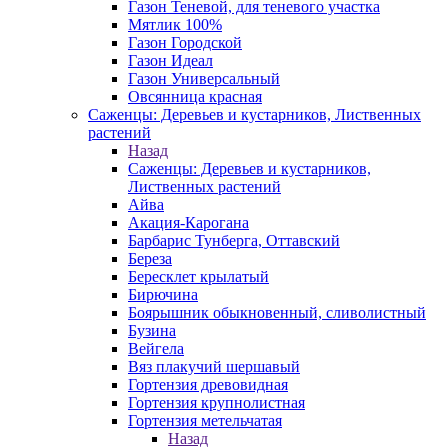
Газон Теневой, для теневого участка
Мятлик 100%
Газон Городской
Газон Идеал
Газон Универсальный
Овсянница красная
Саженцы: Деревьев и кустарников, Лиственных
растений
Назад
Саженцы: Деревьев и кустарников,
Лиственных растений
Айва
Акация-Карогана
Барбарис Тунберга, Оттавский
Береза
Бересклет крылатый
Бирючина
Боярышник обыкновенный, сливолистный
Бузина
Вейгела
Вяз плакучий шершавый
Гортензия древовидная
Гортензия крупнолистная
Гортензия метельчатая
Назад