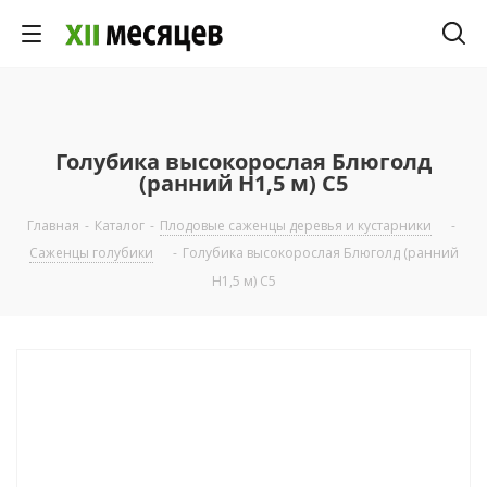
Голубика высокорослая Блюголд
(ранний H1,5 м) С5
Главная
-
Каталог
-
Плодовые саженцы деревья и кустарники
-
Саженцы голубики
-
Голубика высокорослая Блюголд (ранний
H1,5 м) С5