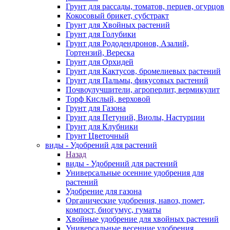
Грунт для рассады, томатов, перцев, огурцов
Кокосовый брикет, субстракт
Грунт для Хвойных растений
Грунт для Голубики
Грунт для Рододендронов, Азалий,
Гортензий, Вереска
Грунт для Орхидей
Грунт для Кактусов, бромелиевых растений
Грунт для Пальмы, фикусовых растений
Почвоулучшители, агроперлит, вермикулит
Торф Кислый, верховой
Грунт для Газона
Грунт для Петуний, Виолы, Настурции
Грунт для Клубники
Грунт Цветочный
виды - Удобрений для растений
Назад
виды - Удобрений для растений
Универсальные осенние удобрения для
растений
Удобрение для газона
Органические удобрения, навоз, помет,
компост, биогумус, гуматы
Хвойные удобрение для хвойных растений
Универсальные весенние удобрения