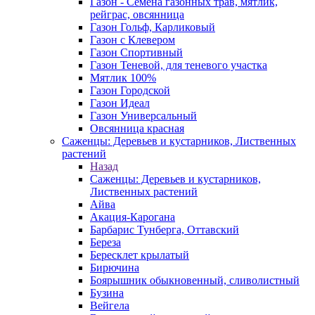
Газон - Семена газонных трав, мятлик,
рейграс, овсянница
Газон Гольф, Карликовый
Газон с Клевером
Газон Спортивный
Газон Теневой, для теневого участка
Мятлик 100%
Газон Городской
Газон Идеал
Газон Универсальный
Овсянница красная
Саженцы: Деревьев и кустарников, Лиственных
растений
Назад
Саженцы: Деревьев и кустарников,
Лиственных растений
Айва
Акация-Карогана
Барбарис Тунберга, Оттавский
Береза
Бересклет крылатый
Бирючина
Боярышник обыкновенный, сливолистный
Бузина
Вейгела