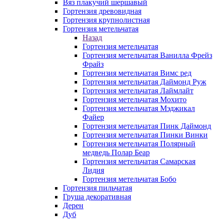
Вяз плакучий шершавый
Гортензия древовидная
Гортензия крупнолистная
Гортензия метельчатая
Назад
Гортензия метельчатая
Гортензия метельчатая Ванилла Фрейз
Фрайз
Гортензия метельчатая Вимс ред
Гортензия метельчатая Даймонд Руж
Гортензия метельчатая Лаймлайт
Гортензия метельчатая Мохито
Гортензия метельчатая Мэджикал
Файер
Гортензия метельчатая Пинк Даймонд
Гортензия метельчатая Пинки Винки
Гортензия метельчатая Полярный
медведь Полар Беар
Гортензия метельчатая Самарская
Лидия
Гортензия метельчатая Бобо
Гортензия пильчатая
Груша декоративная
Дерен
Дуб