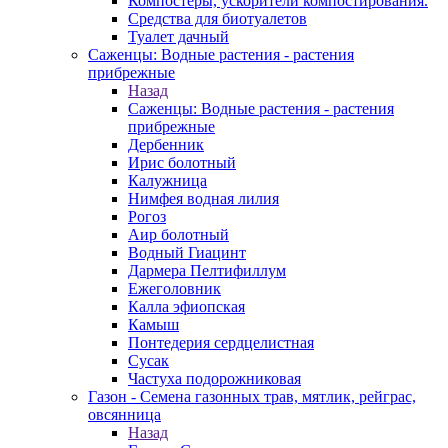
Компостеры, ускорители компостирования.
Средства для биотуалетов
Туалет дачный
Саженцы: Водные растения - растения
прибрежные
Назад
Саженцы: Водные растения - растения
прибрежные
Дербенник
Ирис болотный
Калужница
Нимфея водная лилия
Рогоз
Аир болотный
Водный Гиацинт
Дармера Пелтифиллум
Ежеголовник
Калла эфиопская
Камыш
Понтедерия сердцелистная
Сусак
Частуха подорожниковая
Газон - Семена газонных трав, мятлик, рейграс,
овсянница
Назад