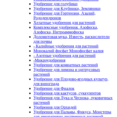
Удобрение для голубики
Удобрение для Клубники, Земляники
Удобрение для Гортензии, Азалий,
Рододендронов
Хелатные удобрения для растений
Комплексные удобрения. Азофоска,
Азофоска, Нитроаммофоска
Доломитовая мука, Известь, раскислители
для почвы
- Калийные удобрения для растений
Монокалий фосфат Монофосфат калия
- Азотные удобрения для растений
-Микроудобрения
Удобрение для комнатных растений
Удобрение для лимона и цитрусовых
растений
Удобрение для Плодово-ягодных культур,
для винограда
Удобрение для Фиалок
Удобрения для кактусов, суккулентов
Удобрения для Лука и Чеснока, луковичных
растений
Удобрения для Орхидей
Удобрения для Пальмы, Фикуса, Монстеры
для декоративно лиственных растений