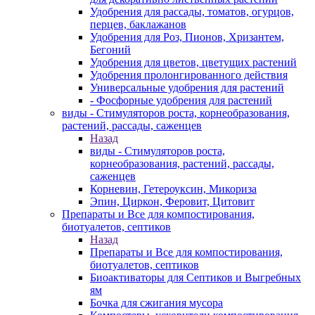
Удобрения для рассады, томатов, огурцов,
перцев, баклажанов
Удобрения для Роз, Пионов, Хризантем,
Бегоний
Удобрения для цветов, цветущих растений
Удобрения пролонгированного действия
Универсальные удобрения для растений
- Фосфорные удобрения для растений
виды - Стимуляторов роста, корнеобразования,
растений, рассады, саженцев
Назад
виды - Стимуляторов роста,
корнеобразования, растений, рассады,
саженцев
Корневин, Гетероуксин, Микориза
Эпин, Циркон, Феровит, Цитовит
Препараты и Все для компостирования,
биотуалетов, септиков
Назад
Препараты и Все для компостирования,
биотуалетов, септиков
Биоактиваторы для Септиков и Выгребных
ям
Бочка для сжигания мусора