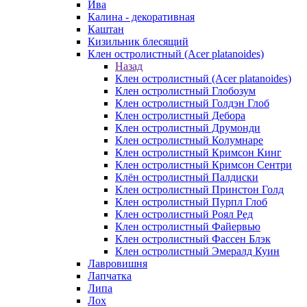
Ива
Калина - декоративная
Каштан
Кизильник блесящий
Клен остролистный (Acer platanoides)
Назад
Клен остролистный (Acer platanoides)
Клен остролистный Глобозум
Клен остролистный Голдэн Глоб
Клен остролистный Дебора
Клен остролистный Друмонди
Клен остролистный Колумнаре
Клен остролистный Кримсон Кинг
Клен остролистный Кримсон Сентри
Клён остролистный Палдиски
Клен остролистный Принстoн Голд
Клен остролистный Пурпл Глоб
Клен остролистный Роял Ред
Клен остролистный Файервью
Клен остролистный Фассен Блэк
Клен остролистный Эмералд Куин
Лавровишня
Лапчатка
Липа
Лох