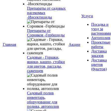
Препараты от садовых
насекомых
Услуги
-Инсектициды
Посадка и
уход за
Препараты от
растениями
Сорняков -Гербициды
Автополив
Проектные
Главная
Акции
работы
Доставка
заказов
Садовые - Горшки,
Доставка
ящики, кашпо, стойки
цветов
для цветов, рассады,
(букетов)
саженцев
Садовый полив
инвентарь,
оборудование для
полива, автополив