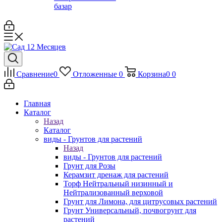
базар
Сравнение
0
Отложенные
0
Корзина
0
0
Главная
Каталог
Назад
Каталог
виды - Грунтов для растений
Назад
виды - Грунтов для растений
Грунт для Розы
Керамзит дренаж для растений
Торф Нейтральный низинный и
Нейтрализованный верховой
Грунт для Лимона, для цитрусовых растений
Грунт Универсальный, почвогрунт для
растений