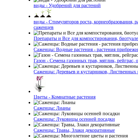
виды - Удобрений для растений
виды - Стимуляторов роста, корнеобразования, р
саженцев
Препараты и Все для компостирования, биотуале
Саженцы: Водные растения - растения прибреж
Газон - Семена газонных трав, мятлик, рейграс,
Саженцы: Деревьев и кустарников, Лиственных 
Цветы - Комнатные растения
Саженцы: Лианы
Саженцы: Луковицы осенней посадки
Саженцы: Травы, Злаки декоративные