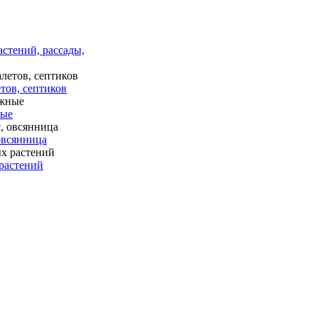
астений, рассады,
тов, септиков
ные
 овсянница
растений