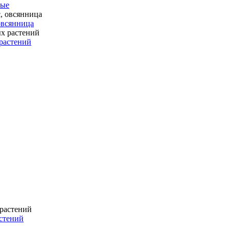
ные
 овсянница
растений
стений