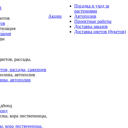
Посадка и уход за
й
растениями
Акции
Автополив
Проектные работы
тов
Доставка заказов
Доставка цветов (букетов)
за́ция
тов, рассады, саженцев
лива, автополив
бонд
ы, кора лиственницы,