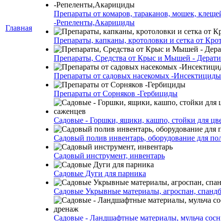
Препараты от комаров, тараканов, мошек, клеще
-Репеленты,Акарициды
Главная
Препараты, капканы, кротоловки и сетка от Кро
Препараты, Средства от Крыс и Мышей - Дерати
Препараты от садовых насекомых -Инсектициды
Препараты от Сорняков -Гербициды
Садовые - Горшки, ящики, кашпо, стойки для цве
Садовый полив инвентарь, оборудование для по
Садовый инструмент, инвентарь
Садовые Дуги для парника
Садовые Укрывные материалы, агроспан, спанд
Садовые - Ландшафтные материалы, мульча сосн