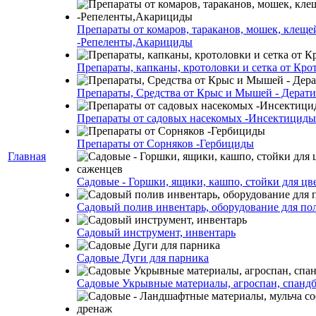
Препараты от комаров, тараканов, мошек, клеще
-Репеленты,Акарициды
Препараты, капканы, кротоловки и сетка от Кро
Препараты, Средства от Крыс и Мышей - Дерати
Препараты от садовых насекомых -Инсектициды
Препараты от Сорняков -Гербициды
Главная
Садовые - Горшки, ящики, кашпо, стойки для цве
Садовый полив инвентарь, оборудование для по
Садовый инструмент, инвентарь
Садовые Дуги для парника
Садовые Укрывные материалы, агроспан, спанд