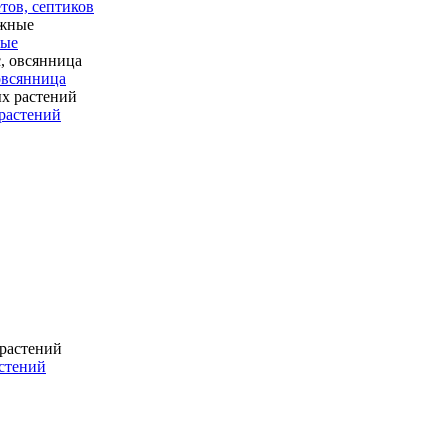
тов, септиков
ные
 овсянница
растений
стений