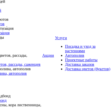
й
тов
за́ция
Услуги
Посадка и уход за
растениями
Акции
Автополив
Проектные работы
тов, рассады, саженцев
Доставка заказов
Доставка цветов (букетов)
лива, автополив
бонд