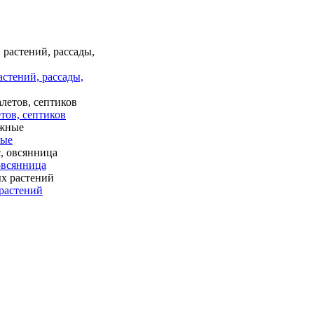
астений, рассады,
тов, септиков
ные
 овсянница
растений