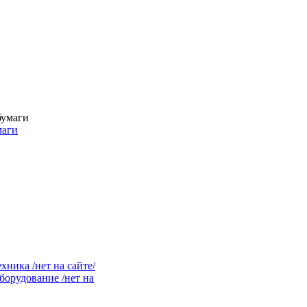
маги
ника /нет на сайте/
орудование /нет на