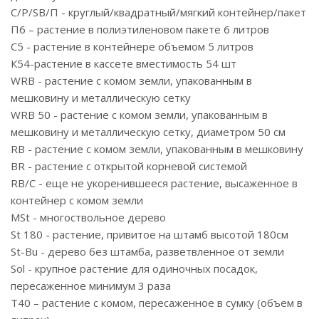
С/P/SB/П - круглый/квадратный/мягкий контейнер/пакет
П6 – растение в полиэтиленовом пакете 6 литров
С5 - растение в контейнере объемом 5 литров
К54-растение в кассете вместимость 54 шт
WRB - растение с комом земли, упакованным в
мешковину и металлическую сетку
WRB 50 - растение с комом земли, упакованным в
мешковину и металлическую сетку, диаметром 50 см
RB - растение с комом земли, упакованным в мешковину
BR - растение с открытой корневой системой
RB/C - еще не укоренившееся растение, высаженное в
контейнер с комом земли
MSt - многоствольное дерево
St 180 - растение, привитое на штамб высотой 180см
St-Bu - дерево без штамба, разветвленное от земли
Sol - крупное растение для одиночных посадок,
пересаженное минимум 3 раза
T40 – растение с комом, пересаженное в сумку (объем в