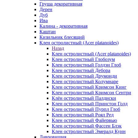
Груша декоративная
Дерен
Дуб
Ива
Калина - декоративная
Каштан
Кизильник блесящий
Клен остролистный (Acer platanoides)
Назад
Клен остролистный (Acer platanoides)
Клен остролистный Глобозум
Клен остролистный Голдэн Глоб
Клен остролистный Дебора
Клен остролистный Друмонди
Клен остролистный Колумнаре
Клен остролистный Кримсон Кинг
Клен остролистный Кримсон Сентри
Клён остролистный Палдиски
Клен остролистный Принстoн Голд
Клен остролистный Пурпл Глоб
Клен остролистный Роял Ред
Клен остролистный Файервью
Клен остролистный Фассен Блэк
Клен остролистный Эмералд Куин
Лавровишня