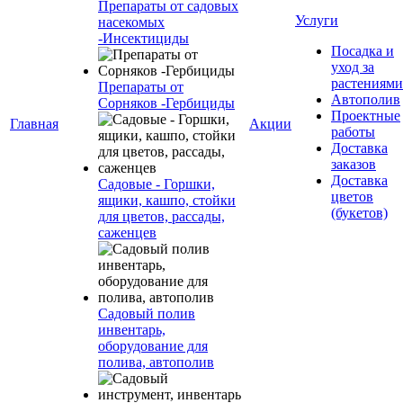
Препараты от садовых
Услуги
насекомых
-Инсектициды
Посадка и
уход за
растениями
Препараты от
Автополив
Сорняков -Гербициды
Проектные
Главная
Акции
работы
Доставка
заказов
Доставка
Садовые - Горшки,
цветов
ящики, кашпо, стойки
(букетов)
для цветов, рассады,
саженцев
Садовый полив
инвентарь,
оборудование для
полива, автополив