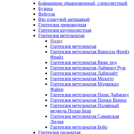
Боярышник обыкновенный, сливолистный
Бузина
Вейгела
Вяз плакучий шершавый
Гортензия древовидная
Гортензия крупнолистная
Гортензия метельчатая
Назад
Гортензия метельчатая
Гортензия метельчатая Ванилла Фрейз
Фрайз
Гортензия метельчатая Вимс ред
Гортензия метельчатая Даймонд Руж
Гортензия метельчатая Лаймлайт
Гортензия метельчатая Мохито
Гортензия метельчатая Мэджикал
Файер
Гортензия метельчатая Пинк Даймонд
Гортензия метельчатая Пинки Винки
Гортензия метельчатая Полярный
медведь Полар Беар
Гортензия метельчатая Самарская
Лидия
Гортензия метельчатая Бобо
Гортензия пильчатая