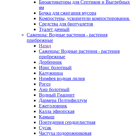
Биоактиваторы для Септиков и Выгребных
ям
Бочка для сжигания мусора
Компостеры, ускорители компостирования.
Средства для биотуалетов
Туалет дачный
Саженцы: Водные растения - растения
прибрежные
Назад
Саженцы: Водные растения - растения
прибрежные
Дербенник
Ирис болотный
Калужница
Нимфея водная лилия
Рогоз
Аир болотный
Водный Гиацинт
Дармера Пелтифиллум
Ежеголовник
Калла эфиопская
Камыш
Понтедерия сердцелистная
Сусак
Частуха подорожниковая