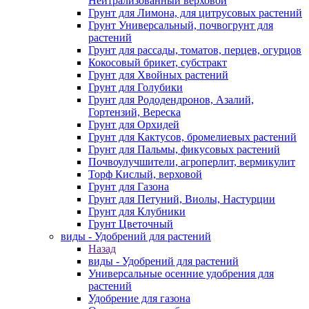
Нейтрализованный верховой
Грунт для Лимона, для цитрусовых растений
Грунт Универсальный, почвогрунт для
растений
Грунт для рассады, томатов, перцев, огурцов
Кокосовый брикет, субстракт
Грунт для Хвойных растений
Грунт для Голубики
Грунт для Рододендронов, Азалий,
Гортензий, Вереска
Грунт для Орхидей
Грунт для Кактусов, бромелиевых растений
Грунт для Пальмы, фикусовых растений
Почвоулучшители, агроперлит, вермикулит
Торф Кислый, верховой
Грунт для Газона
Грунт для Петуний, Виолы, Настурции
Грунт для Клубники
Грунт Цветочный
виды - Удобрений для растений
Назад
виды - Удобрений для растений
Универсальные осенние удобрения для
растений
Удобрение для газона