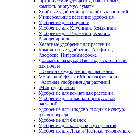
Органические удобрения, навоз, помет,
компост, биогумус, гуматы
Хвойные удобрение для хвойных растений
Универсальные весенние удобрения
Удобрение для голубики
Удобрение для Клубники, Земляники
Удобрение для Гортензии, Азалий,
Рододендронов
Хелатные удобрения для растений
Комплексные удобрения. Азофоска,
Азофоска, Нитроаммофоска
Доломитовая мука, Известь, раскислители
для почвы
- Калийные удобрения для растений
Монокалий фосфат Монофосфат калия
- Азотные удобрения для растений
-Микроудобрения
Удобрение для комнатных растений
Удобрение для лимона и цитрусовых
растений
Удобрение для Плодово-ягодных культур,
для винограда
Удобрение для Фиалок
Удобрения для кактусов, суккулентов
Удобрения для Лука и Чеснока, луковичных