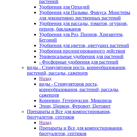
растений
Удобрения для Орхидей
Удобрения для Пальмы, Фикуса, Монстеры
для декоративно лиственных растений
Удобрения для рассады, томатов, огурцов,
перцев, баклажанов
Удобрения для Роз, Пионов, Хризантем,
Бегоний
Удобрения для цветов, цветущих растений
Удобрения пролонгированного действия
Универсальные удобрения для растений
- Фосфорные удобрения для растений
виды - Стимуляторов роста, корнеобразования,
растений, рассады, саженцев
Назад
виды - Стимуляторов роста,
корнеобразования, растений, рассады,
саженцев
Корневин, Гетероуксин, Микориза
Эпин, Циркон, Феровит, Цитовит
Препараты и Все для компостирования,
биотуалетов, септиков
Назад
Препараты и Все для компостирования,
биотуалетов, септиков