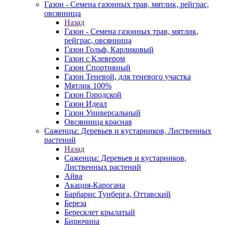
Газон - Семена газонных трав, мятлик, рейграс,
овсянница
Назад
Газон - Семена газонных трав, мятлик,
рейграс, овсянница
Газон Гольф, Карликовый
Газон с Клевером
Газон Спортивный
Газон Теневой, для теневого участка
Мятлик 100%
Газон Городской
Газон Идеал
Газон Универсальный
Овсянница красная
Саженцы: Деревьев и кустарников, Лиственных
растений
Назад
Саженцы: Деревьев и кустарников,
Лиственных растений
Айва
Акация-Карогана
Барбарис Тунберга, Оттавский
Береза
Бересклет крылатый
Бирючина