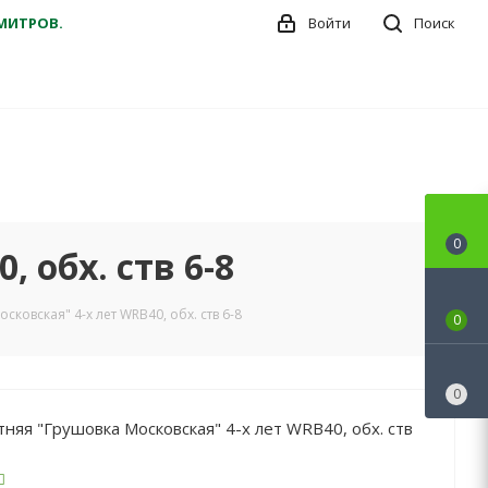
ДМИТРОВ.
Войти
Поиск
0
 обх. ств 6-8
ковская" 4-x лет WRB40, обх. ств 6-8
0
0
няя "Грушовка Московская" 4-x лет WRB40, обх. ств