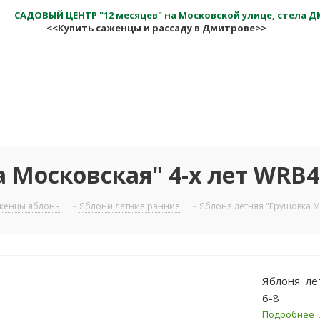
САДОВЫЙ ЦЕНТР "12 месяцев" на Московской улице, стела 
<<Купить саженцы и рассаду в Дмитрове>>
Московская" 4-x лет WRB40,
женцы яблонь
-
Яблони летние ранние
-
Яблоня летняя "Грушовка Мос
Яблоня лет
6-8
Подробнее