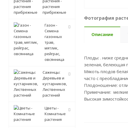
растения -
растения
прибрежные
Фотография расте
Газон -
Семена
Описание
газонных
трав,
мятлик,
рейграс,
Плоды: . ниже средн
овсянница
зеленая, белеющая п
Мякоть плодов белая
Саженцы:
Деревьев и
часто с преобладани
кустарников,
Плодоношение: отли
Лиственных
Примечание: мелкие,
растений
Высокая зимостойкос
Цветы -
Комнатные
растения