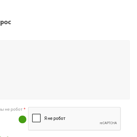
рос
вы не робот
*