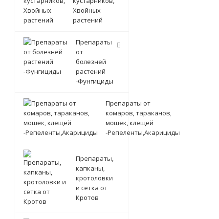
кустарников,
Хвойных
растений
Препараты
от
болезней
растений
-Фунгициды
Препараты от
комаров, тараканов,
мошек, клещей
-Репеленты,Акарициды
Препараты,
капканы,
кротоловки
и сетка от
Кротов