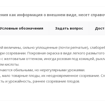
ния как информация о внешнем виде, несет справо
Условные обозначения
Задать вопрос
Дост
ей величины, сильно уплощенные (почти репчатые), слабореб
ри созревании. Покровная окраска в виде легкого размытого 
 с желтоватым оттенком, иногда розовая под кожицей, рыхлая
ем кислоты.
чаются обильными, но нерегулярными урожаями.
 мало товарные плоды, их неодновременное созревание. Сла
ть и урожайность, раннее созревание плодов.