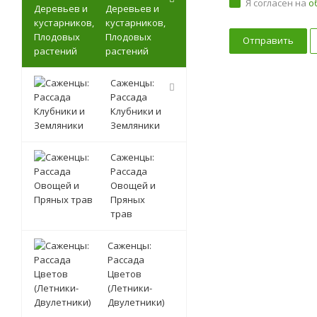
Я согласен на
о
Деревьев и
кустарников,
Плодовых
растений
Саженцы:
Рассада
Клубники и
Земляники
Саженцы:
Рассада
Овощей и
Пряных
трав
Саженцы:
Рассада
Цветов
(Летники-
Двулетники)