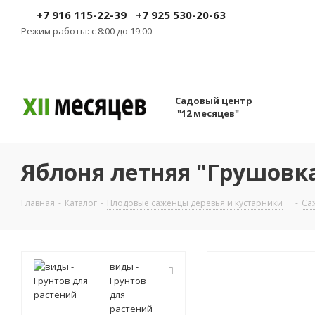
+7 916 115-22-39
+7 925 530-20-63
Режим работы: с 8:00 до 19:00
Садовый центр
"12 месяцев"
Яблоня летняя "Грушовка 
Главная
-
Каталог
-
Плодовые саженцы деревья и кустарники
-
Са
виды -
Грунтов
для
растений