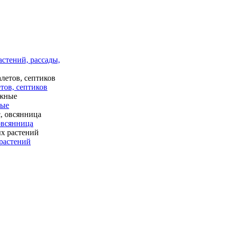
астений, рассады,
тов, септиков
ные
 овсянница
растений