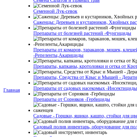
Семена Салатов и Пряных трав
Семенной Лук-севок
Саженцы: Деревьев и кустарников, Хвойных ра
Препараты от болезней растений -Фунгициды
Препараты от комаров, тараканов, мошек, клеще
-Репеленты,Акарициды
Препараты, капканы, кротоловки и сетка от Кро
Препараты, Средства от Крыс и Мышей - Дерати
Препараты от садовых насекомых -Инсектициды
Главная
Препараты от Сорняков -Гербициды
Садовые - Горшки, ящики, кашпо, стойки для цве
Садовый полив инвентарь, оборудование для по