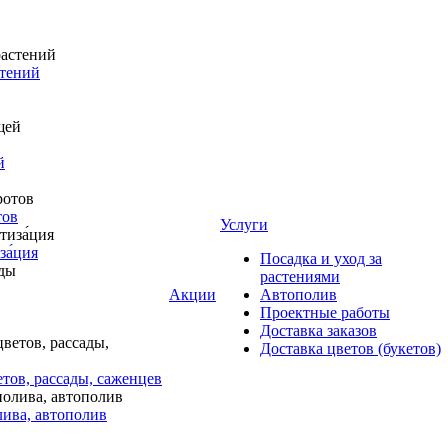
стений
й
тов
Услуги
за́ция
Посадка и уход за
растениями
Акции
Автополив
Проектные работы
Доставка заказов
Доставка цветов (букетов)
тов, рассады, саженцев
лива, автополив