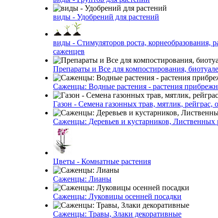
виды - Удобрений для растений
виды - Стимуляторов роста, корнеобразования, р
саженцев
Препараты и Все для компостирования, биотуале
Саженцы: Водные растения - растения прибреж
Газон - Семена газонных трав, мятлик, рейграс,
Саженцы: Деревьев и кустарников, Лиственных 
Цветы - Комнатные растения
Саженцы: Лианы
Саженцы: Луковицы осенней посадки
Саженцы: Травы, Злаки декоративные