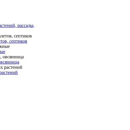
астений, рассады,
тов, септиков
ные
 овсянница
растений