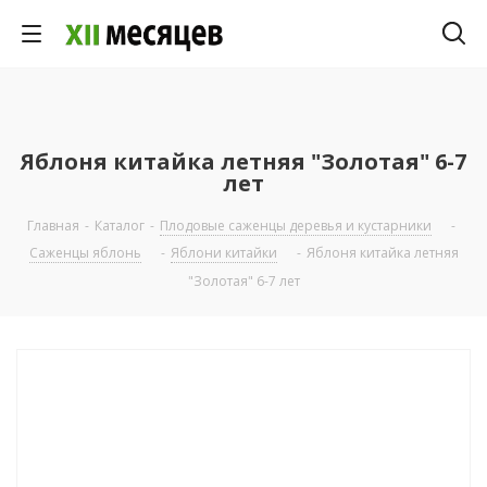
Яблоня китайка летняя "Золотая" 6-7
лет
Главная
-
Каталог
-
Плодовые саженцы деревья и кустарники
-
Саженцы яблонь
-
Яблони китайки
-
Яблоня китайка летняя
"Золотая" 6-7 лет