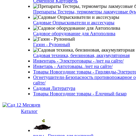
Семенной Картофель
Препараты Тестеры, термометры лакмусовые бу
Садовые Опрыскиватели и акссесуары
Садовое оборудование для Автополива
Газон - Рулонный
Садовая техника, бензиновая, аккумуляторная
Инвентарь - Электротовары - /нет на сайте/
Инветарь - Автотовары. /нет на сайте/
Товары Новогодние товары - Гирлянды-Элетротех
Огнетушители-Безопасность противопожарное об
сайте/
Садовая Литература
Товары Новогодние товары - Ёлочный базар
Каталог
виды - Грунтов для растений