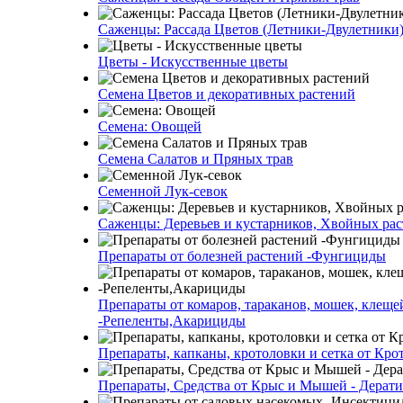
Саженцы: Рассада Цветов (Летники-Двулетники
Цветы - Искусственные цветы
Семена Цветов и декоративных растений
Семена: Овощей
Семена Салатов и Пряных трав
Семенной Лук-севок
Саженцы: Деревьев и кустарников, Хвойных ра
Препараты от болезней растений -Фунгициды
Препараты от комаров, тараканов, мошек, клеще
-Репеленты,Акарициды
Препараты, капканы, кротоловки и сетка от Кро
Препараты, Средства от Крыс и Мышей - Дерати