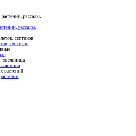
астений, рассады,
тов, септиков
ные
 овсянница
растений