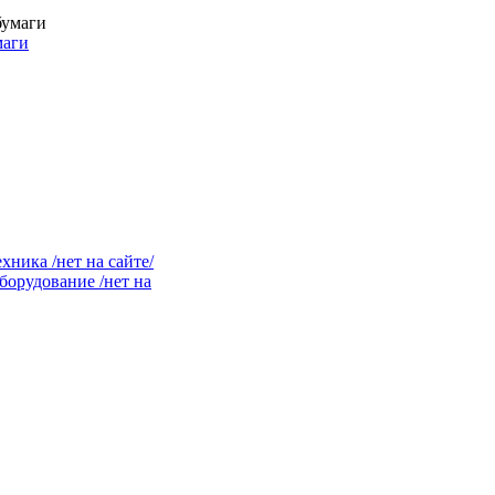
маги
ника /нет на сайте/
орудование /нет на