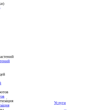
)
стений
й
тов
Услуги
за́ция