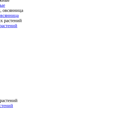
ные
 овсянница
растений
стений