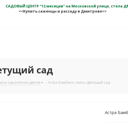
САДОВЫЙ ЦЕНТР "12 месяцев" на Московской улице, стела 
<<Купить саженцы и рассаду в Дмитрове>>
етущий сад
ена однолетних цветов
-
Астра Бамбино смесь Цветущий сад
Астра Бам