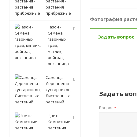
растения -
растения
прибрежные
Фотография расте
Газон -
Семена
Задать вопрос
газонных
трав,
мятлик,
рейграс,
овсянница
Саженцы:
Деревьев и
кустарников,
Задать воп
Лиственных
растений
Вопрос
*
Цветы -
Комнатные
растения