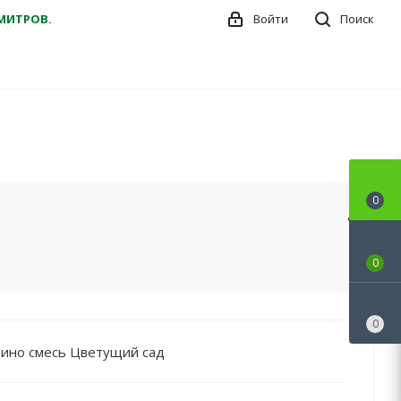
ДМИТРОВ.
Войти
Поиск
0
0
0
бино смесь Цветущий сад