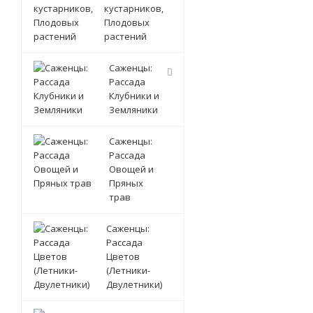
кустарников,
Плодовых
растений
Саженцы:
Рассада
Клубники и
Земляники
Саженцы:
Рассада
Овощей и
Пряных
трав
Саженцы:
Рассада
Цветов
(Летники-
Двулетники)