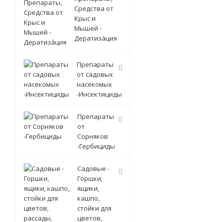
Средства от
Крыс и
Мышей -
Дератиза́ция
Препараты
от садовых
насекомых
-Инсектициды
Препараты
от
Сорняков
-Гербициды
Садовые -
Горшки,
ящики,
кашпо,
стойки для
цветов,