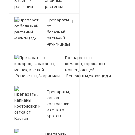
Хвойных
растений
Препараты
от
болезней
растений
-Фунгициды
Препараты от
комаров, тараканов,
мошек, клещей
-Репеленты,Акарициды
Препараты,
капканы,
кротоловки
и сетка от
Кротов
Препараты,