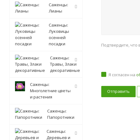
Саженцы:
Лианы
Саженцы:
Луковицы
осенней
посадки
Подтвердите, что 
Саженцы:
Травы, Злаки
декоративные
Я согласен на
о
Саженцы:
Многолетние цветы
и растения
Саженцы:
Папоротники
Саженцы:
Деревьев и