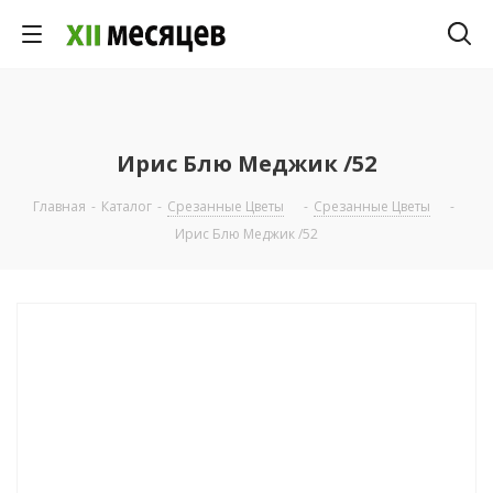
Ирис Блю Меджик /52
Главная
-
Каталог
-
Срезанные Цветы
-
Срезанные Цветы
-
Ирис Блю Меджик /52