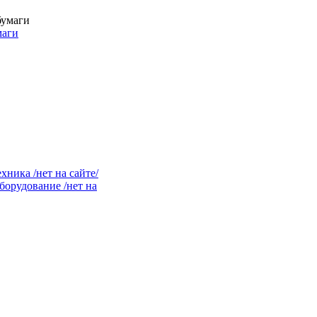
маги
ника /нет на сайте/
орудование /нет на