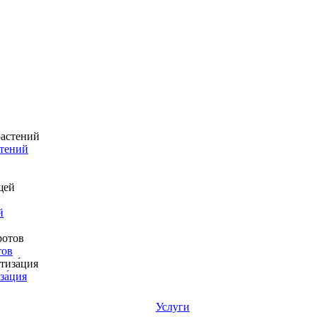
стений
й
тов
за́ция
Услуги