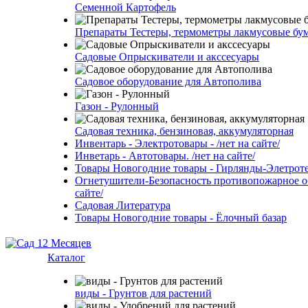
Семенной Картофель
Препараты Тестеры, термометры лакмусовые бу
Садовые Опрыскиватели и акссесуары
Садовое оборудование для Автополива
Газон - Рулонный
Садовая техника, бензиновая, аккумуляторная
Инвентарь - Электротовары - /нет на сайте/
Инветарь - Автотовары. /нет на сайте/
Товары Новогодние товары - Гирлянды-Элетротех
Огнетушители-Безопасность противопожарное об
сайте/
Садовая Литература
Товары Новогодние товары - Ёлочный базар
Каталог
виды - Грунтов для растений