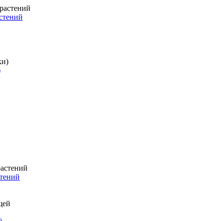
стений
)
стений