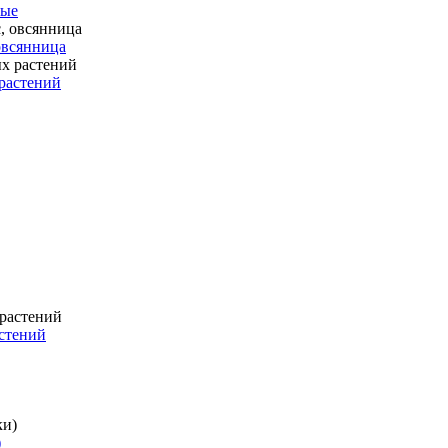
ные
 овсянница
растений
стений
)