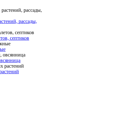
астений, рассады,
тов, септиков
ные
 овсянница
растений