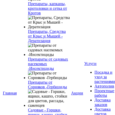
Препараты, капканы,
кротоловки и сетка от
Кротов
Препараты, Средства
от Крыс и Мышей -
Дератиза́ция
Препараты от садовых
Услуги
насекомых
-Инсектициды
Посадка и
уход за
растениями
Препараты от
Автополив
Сорняков -Гербициды
Проектные
Главная
Акции
работы
Доставка
заказов
Доставка
Садовые - Горшки,
цветов
ящики, кашпо, стойки