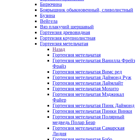
Бирючина
Боярышник обыкновенный, сливолистный
Бузина
Вейгела
Вяз плакучий шершавый
Гортензия древовидная
Гортензия крупнолистная
Гортензия метельчатая
Назад
Гортензия метельчатая
Гортензия метельчатая Ванилла Фрейз
Фрайз
Гортензия метельчатая Вимс ред
Гортензия метельчатая Даймонд Руж
Гортензия метельчатая Лаймлайт
Гортензия метельчатая Мохито
Гортензия метельчатая Мэджикал
Файер
Гортензия метельчатая Пинк Даймонд
Гортензия метельчатая Пинки Винки
Гортензия метельчатая Полярный
медведь Полар Беар
Гортензия метельчатая Самарская
Лидия
Гортензия метельчатая Бобо