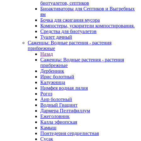
биотуалетов, септиков
Биоактиваторы для Септиков и Выгребных
ям
Бочка для сжигания мусора
Компостеры, ускорители компостирования.
Средства для биотуалетов
Туалет дачный
Саженцы: Водные растения - растения
прибрежные
Назад
Саженцы: Водные растения - растения
прибрежные
Дербенник
Ирис болотный
Калужница
Нимфея водная лилия
Рогоз
Аир болотный
Водный Гиацинт
Дармера Пелтифиллум
Ежеголовник
Калла эфиопская
Камыш
Понтедерия сердцелистная
Сусак