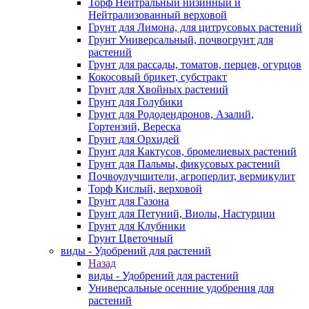
Торф Нейтральный низинный и
Нейтрализованный верховой
Грунт для Лимона, для цитрусовых растений
Грунт Универсальный, почвогрунт для
растений
Грунт для рассады, томатов, перцев, огурцов
Кокосовый брикет, субстракт
Грунт для Хвойных растений
Грунт для Голубики
Грунт для Рододендронов, Азалий,
Гортензий, Вереска
Грунт для Орхидей
Грунт для Кактусов, бромелиевых растений
Грунт для Пальмы, фикусовых растений
Почвоулучшители, агроперлит, вермикулит
Торф Кислый, верховой
Грунт для Газона
Грунт для Петуний, Виолы, Настурции
Грунт для Клубники
Грунт Цветочный
виды - Удобрений для растений
Назад
виды - Удобрений для растений
Универсальные осенние удобрения для
растений