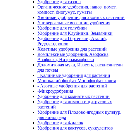
Удобрение для газона
Органические удобрения, навоз, помет,
компост, биогумус, гуматы
Хвойные удобрение для хвойных растений
Универсальные весенние удобрения
Удобрение для голубики
Удобрение для Клубники, Земляники
Удобрение для Гортензии, Азалий,
Рододендронов
Хелатные удобрения для растений
Комплексные удобрения. Азофоска,
Азофоска, Нитроаммофоска
Доломитовая мука, Известь, раскислители
для почвы
- Калийные удобрения для растений
Монокалий фосфат Монофосфат калия
- Азотные удобрения для растений
-Микроудобрения
Удобрение для комнатных растений
Удобрение для лимона и цитрусовых
растений
Удобрение для Плодово-ягодных культур,
для винограда
Удобрение для Фиалок
Удобрения для кактусов, суккулентов