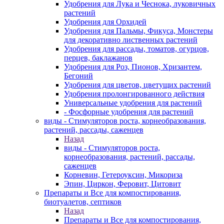
Удобрения для Лука и Чеснока, луковичных
растений
Удобрения для Орхидей
Удобрения для Пальмы, Фикуса, Монстеры
для декоративно лиственных растений
Удобрения для рассады, томатов, огурцов,
перцев, баклажанов
Удобрения для Роз, Пионов, Хризантем,
Бегоний
Удобрения для цветов, цветущих растений
Удобрения пролонгированного действия
Универсальные удобрения для растений
- Фосфорные удобрения для растений
виды - Стимуляторов роста, корнеобразования,
растений, рассады, саженцев
Назад
виды - Стимуляторов роста,
корнеобразования, растений, рассады,
саженцев
Корневин, Гетероуксин, Микориза
Эпин, Циркон, Феровит, Цитовит
Препараты и Все для компостирования,
биотуалетов, септиков
Назад
Препараты и Все для компостирования,