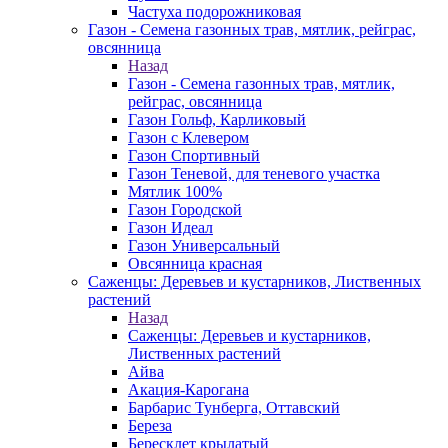
Частуха подорожниковая
Газон - Семена газонных трав, мятлик, рейграс,
овсянница
Назад
Газон - Семена газонных трав, мятлик,
рейграс, овсянница
Газон Гольф, Карликовый
Газон с Клевером
Газон Спортивный
Газон Теневой, для теневого участка
Мятлик 100%
Газон Городской
Газон Идеал
Газон Универсальный
Овсянница красная
Саженцы: Деревьев и кустарников, Лиственных
растений
Назад
Саженцы: Деревьев и кустарников,
Лиственных растений
Айва
Акация-Карогана
Барбарис Тунберга, Оттавский
Береза
Бересклет крылатый