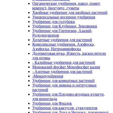
Органические удобрения, навоз, помет,
компост, биогумус, гуматы
Хвойные удобрение для хвойных растений
Универсальные весенние удобрения
Удобрение для голубики
Удобрение для Клубники, Земляники
Удобрение для Гортензии, Азалий,
Рододендронов
Хелатные удобрения для растений
Комплексные удобрения. Азофоска,
Азофоска, Нитроаммофоска
Доломитовая мука, Известь, раскислители
для почвы
- Калийные удобрения для растений
Монокалий фосфат Монофосфат калия
- Азотные удобрения для растений
-Микроудобрения
Удобрение для комнатных растений
Удобрение для лимона и цитрусовых
растений
Удобрение для Плодово-ягодных культур,
для винограда
Удобрение для Фиалок
Удобрения для кактусов, суккулентов
Удобрения для Лука и Чеснока, луковичных