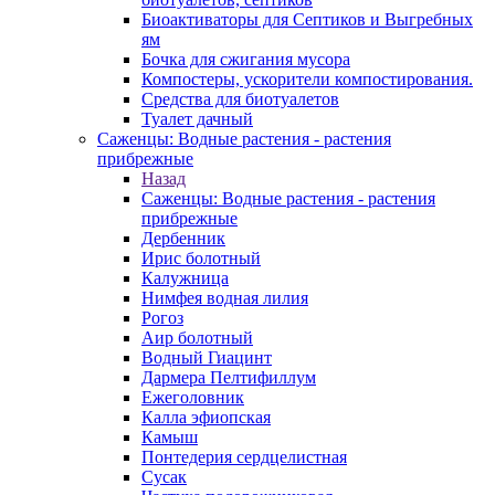
Биоактиваторы для Септиков и Выгребных
ям
Бочка для сжигания мусора
Компостеры, ускорители компостирования.
Средства для биотуалетов
Туалет дачный
Саженцы: Водные растения - растения
прибрежные
Назад
Саженцы: Водные растения - растения
прибрежные
Дербенник
Ирис болотный
Калужница
Нимфея водная лилия
Рогоз
Аир болотный
Водный Гиацинт
Дармера Пелтифиллум
Ежеголовник
Калла эфиопская
Камыш
Понтедерия сердцелистная
Сусак