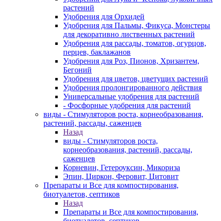
растений
Удобрения для Орхидей
Удобрения для Пальмы, Фикуса, Монстеры
для декоративно лиственных растений
Удобрения для рассады, томатов, огурцов,
перцев, баклажанов
Удобрения для Роз, Пионов, Хризантем,
Бегоний
Удобрения для цветов, цветущих растений
Удобрения пролонгированного действия
Универсальные удобрения для растений
- Фосфорные удобрения для растений
виды - Стимуляторов роста, корнеобразования,
растений, рассады, саженцев
Назад
виды - Стимуляторов роста,
корнеобразования, растений, рассады,
саженцев
Корневин, Гетероуксин, Микориза
Эпин, Циркон, Феровит, Цитовит
Препараты и Все для компостирования,
биотуалетов, септиков
Назад
Препараты и Все для компостирования,
биотуалетов, септиков