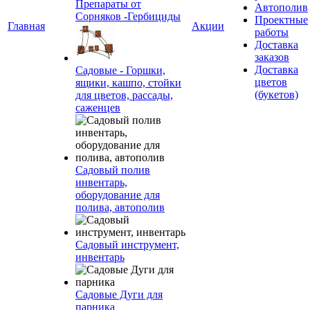
Препараты от
Автополив
Сорняков -Гербициды
Проектные
Главная
Акции
работы
Доставка
заказов
Доставка
Садовые - Горшки,
цветов
ящики, кашпо, стойки
(букетов)
для цветов, рассады,
саженцев
Садовый полив
инвентарь,
оборудование для
полива, автополив
Садовый инструмент,
инвентарь
Садовые Дуги для
парника