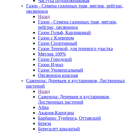
Частуха подорожниковая
Газон - Семена газонных трав, мятлик, рейграс,
овсянница
Назад
Газон - Семена газонных трав, мятлик,
рейграс, овсянница
Газон Гольф, Карликовый
Газон с Клевером
Газон Спортивный
Газон Теневой, для теневого участка
Мятлик 100%
Газон Городской
Газон Идеал
Газон Универсальный
Овсянница красная
Саженцы: Деревьев и кустарников, Лиственных
растений
Назад
Саженцы: Деревьев и кустарников,
Лиственных растений
Айва
Акация-Карогана
Барбарис Тунберга, Оттавский
Береза
Бересклет крылатый