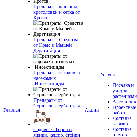
Препараты, капканы,
кротоловки и сетка от
Кротов
Препараты, Средства
от Крыс и Мышей -
Дератиза́ция
Препараты от садовых
Услуги
насекомых
-Инсектициды
Посадка и
уход за
растениями
Препараты от
Автополив
Сорняков -Гербициды
Проектные
Главная
Акции
работы
Доставка
заказов
Доставка
Садовые - Горшки,
цветов
ящики, кашпо, стойки