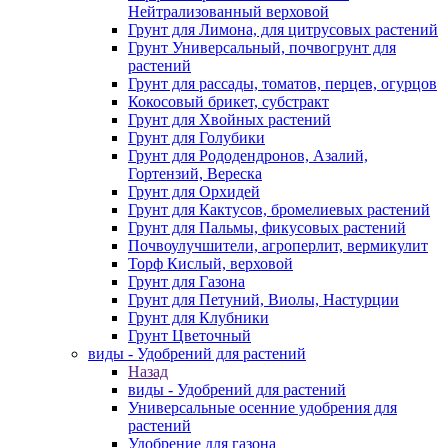
Нейтрализованный верховой
Грунт для Лимона, для цитрусовых растений
Грунт Универсальный, почвогрунт для
растений
Грунт для рассады, томатов, перцев, огурцов
Кокосовый брикет, субстракт
Грунт для Хвойных растений
Грунт для Голубики
Грунт для Рододендронов, Азалий,
Гортензий, Вереска
Грунт для Орхидей
Грунт для Кактусов, бромелиевых растений
Грунт для Пальмы, фикусовых растений
Почвоулучшители, агроперлит, вермикулит
Торф Кислый, верховой
Грунт для Газона
Грунт для Петуний, Виолы, Настурции
Грунт для Клубники
Грунт Цветочный
виды - Удобрений для растений
Назад
виды - Удобрений для растений
Универсальные осенние удобрения для
растений
Удобрение для газона