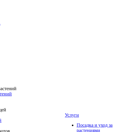
)
стений
Услуги
й
Посадка и уход за
растениями