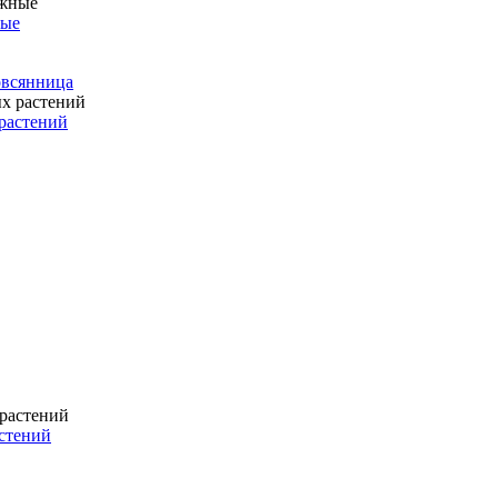
ные
 овсянница
растений
стений