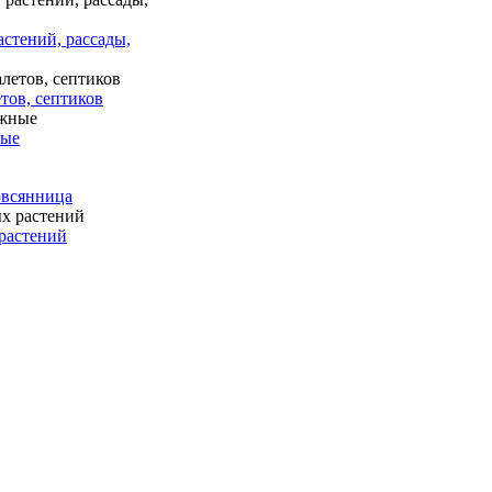
астений, рассады,
тов, септиков
ные
 овсянница
растений