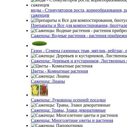
виды - Стимуляторов роста, корнеобразования, р
саженцев
Препараты и Все для компостирования, биотуале
Саженцы: Водные растения - растения прибреж
Газон - Семена газонных трав, мятлик, рейграс,
Саженцы: Деревьев и кустарников, Лиственных 
Цветы - Комнатные растения
Саженцы: Лианы
Саженцы: Луковицы осенней посадки
Саженцы: Травы, Злаки декоративные
Саженцы: Многолетние цветы и растения