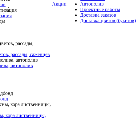
Акции
Автополив
тов
Проектные работы
Доставка заказов
за́ция
Доставка цветов (букетов)
тов, рассады, саженцев
лива, автополив
бонд
ы, кора лиственницы,