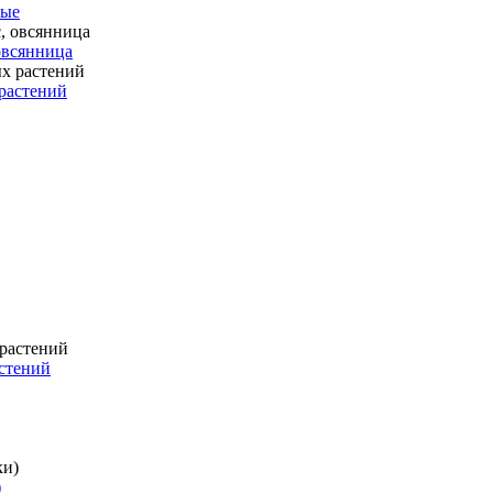
ные
 овсянница
растений
стений
)