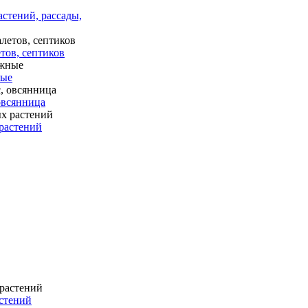
астений, рассады,
тов, септиков
ные
 овсянница
растений
стений