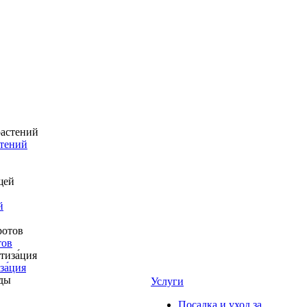
стений
й
тов
за́ция
Услуги
Посадка и уход за