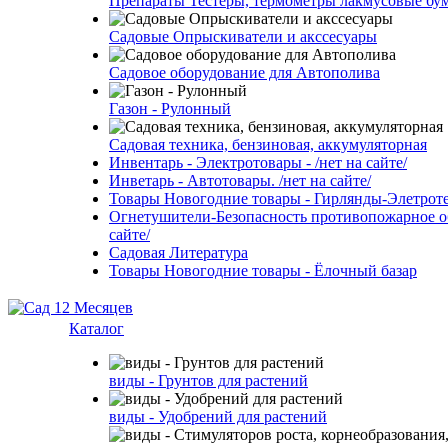
Препараты Тестеры, термометры лакмусовые бу
Садовые Опрыскиватели и акссесуары
Садовое оборудование для Автополива
Газон - Рулонный
Садовая техника, бензиновая, аккумуляторная
Инвентарь - Электротовары - /нет на сайте/
Инветарь - Автотовары. /нет на сайте/
Товары Новогодние товары - Гирлянды-Элетротех
Огнетушители-Безопасность противопожарное об
сайте/
Садовая Литература
Товары Новогодние товары - Ёлочный базар
Каталог
виды - Грунтов для растений
виды - Удобрений для растений