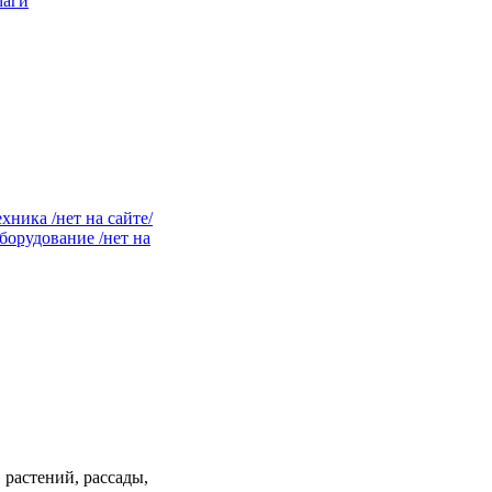
маги
ника /нет на сайте/
орудование /нет на