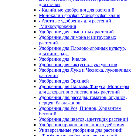
для почвы
- Калийные удобрения для растений
Монокалий фосфат Монофосфат калия
- Азотные удобрения для растений
-Микроудобрения
Удобрение для комнатных растений
Удобрение для лимона и цитрусовых
растений
Удобрение для Плодово-ягодных культур,
для винограда
Удобрение для Фиалок
Удобрения для кактусов, суккулентов
Удобрения для Лука и Чеснока, луковичных
растений
Удобрения для Орхидей
Удобрения для Пальмы, Фикуса, Монстеры
для декоративно лиственных растений
Удобрения для рассады, томатов, огурцов,
перцев, баклажанов
Удобрения для Роз, Пионов, Хризантем,
Бегоний
Удобрения для цветов, цветущих растений
Удобрения пролонгированного действия
Универсальные удобрения для растений
- Фосфорные удобрения для растений