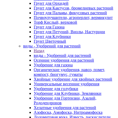
Грунт для Орхидей
Грунт для Кактусов, бромелиевых растений
Грунт для Пальмы, фикусовых растений
Почвоулучшители, агроперлит, вермикулит
Торф Кислый, верховой
Грунт для Газона
Грунт для Петуний, Виолы, Настурции
Грунт для Клубники
Грунт Цветочный
виды - Удобрений для растений
Назад
виды - Удобрений для растений
Осенние удобрения для растений
Удобрение для газона
Органические удобрения, навоз, помет,
компост, биогумус, гуматы
Хвойные удобрение для хвойных растений
Универсальные весенние удобрения
Удобрение для голубики
Удобрение для Клубники, Земляники
Удобрение для Гортензии, Азалий,
Рододендронов
Хелатные удобрения для растений
Азофоска, Амофоска, Нитроамофоска
Доломитовая мука, Известь, раскислители