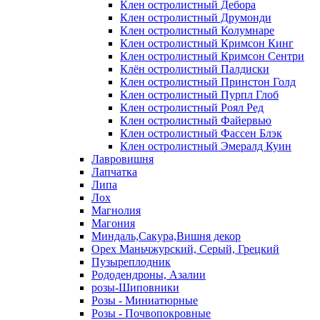
Клен остролистный Дебора
Клен остролистный Друмонди
Клен остролистный Колумнаре
Клен остролистный Кримсон Кинг
Клен остролистный Кримсон Сентри
Клён остролистный Палдиски
Клен остролистный Принстoн Голд
Клен остролистный Пурпл Глоб
Клен остролистный Роял Ред
Клен остролистный Файервью
Клен остролистный Фассен Блэк
Клен остролистный Эмералд Куин
Лавровишня
Лапчатка
Липа
Лох
Магнолия
Магония
Миндаль,Сакура,Вишня декор
Орех Маньчжурский, Серый, Грецкий
Пузыреплодник
Рододендроны, Азалии
розы-Шиповники
Розы - Миниатюрные
Розы - Почвопокровные