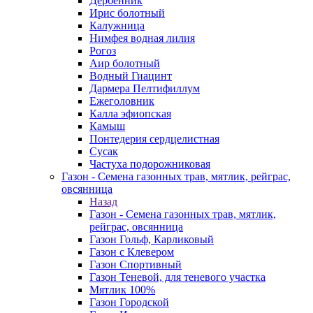
Дербенник
Ирис болотный
Калужница
Нимфея водная лилия
Рогоз
Аир болотный
Водный Гиацинт
Дармера Пелтифиллум
Ежеголовник
Калла эфиопская
Камыш
Понтедерия сердцелистная
Сусак
Частуха подорожниковая
Газон - Семена газонных трав, мятлик, рейграс,
овсянница
Назад
Газон - Семена газонных трав, мятлик,
рейграс, овсянница
Газон Гольф, Карликовый
Газон с Клевером
Газон Спортивный
Газон Теневой, для теневого участка
Мятлик 100%
Газон Городской