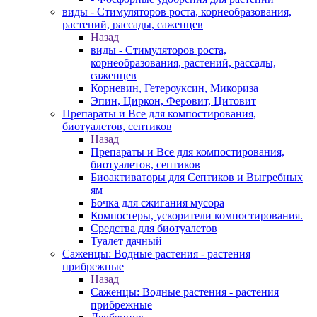
виды - Стимуляторов роста, корнеобразования,
растений, рассады, саженцев
Назад
виды - Стимуляторов роста,
корнеобразования, растений, рассады,
саженцев
Корневин, Гетероуксин, Микориза
Эпин, Циркон, Феровит, Цитовит
Препараты и Все для компостирования,
биотуалетов, септиков
Назад
Препараты и Все для компостирования,
биотуалетов, септиков
Биоактиваторы для Септиков и Выгребных
ям
Бочка для сжигания мусора
Компостеры, ускорители компостирования.
Средства для биотуалетов
Туалет дачный
Саженцы: Водные растения - растения
прибрежные
Назад
Саженцы: Водные растения - растения
прибрежные