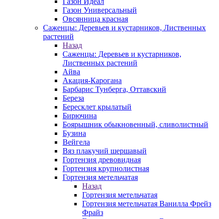
Газон Идеал
Газон Универсальный
Овсянница красная
Саженцы: Деревьев и кустарников, Лиственных
растений
Назад
Саженцы: Деревьев и кустарников,
Лиственных растений
Айва
Акация-Карогана
Барбарис Тунберга, Оттавский
Береза
Бересклет крылатый
Бирючина
Боярышник обыкновенный, сливолистный
Бузина
Вейгела
Вяз плакучий шершавый
Гортензия древовидная
Гортензия крупнолистная
Гортензия метельчатая
Назад
Гортензия метельчатая
Гортензия метельчатая Ванилла Фрейз
Фрайз