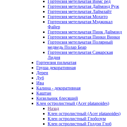
Гортензия метельчатая Вимс ред
Гортензия метельчатая Даймонд Руж
Гортензия метельчатая Лаймлайт
Гортензия метельчатая Мохито
Гортензия метельчатая Мэджикал
Файер
Гортензия метельчатая Пинк Даймонд
Гортензия метельчатая Пинки Винки
Гортензия метельчатая Полярный
медведь Полар Беар
Гортензия метельчатая Самарская
Лидия
Гортензия пильчатая
Груша декоративная
Дерен
Дуб
Ива
Калина - декоративная
Каштан
Кизильник блесящий
Клен остролистный (Acer platanoides)
Назад
Клен остролистный (Acer platanoides)
Клен остролистный Глобозум
Клен остролистный Голдэн Глоб