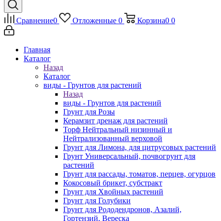
Сравнение
0
Отложенные
0
Корзина
0
0
Главная
Каталог
Назад
Каталог
виды - Грунтов для растений
Назад
виды - Грунтов для растений
Грунт для Розы
Керамзит дренаж для растений
Торф Нейтральный низинный и
Нейтрализованный верховой
Грунт для Лимона, для цитрусовых растений
Грунт Универсальный, почвогрунт для
растений
Грунт для рассады, томатов, перцев, огурцов
Кокосовый брикет, субстракт
Грунт для Хвойных растений
Грунт для Голубики
Грунт для Рододендронов, Азалий,
Гортензий, Вереска