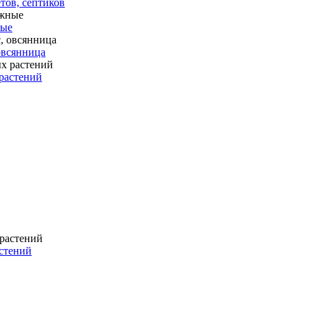
тов, септиков
ные
 овсянница
растений
стений