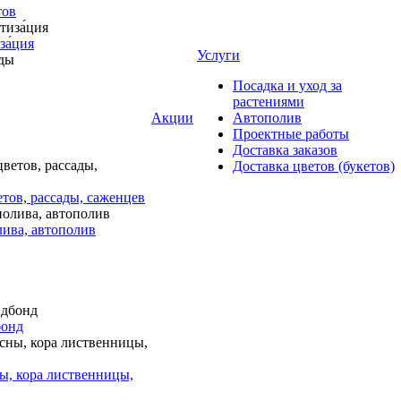
тов
за́ция
Услуги
Посадка и уход за
растениями
Акции
Автополив
Проектные работы
Доставка заказов
Доставка цветов (букетов)
тов, рассады, саженцев
лива, автополив
бонд
ы, кора лиственницы,