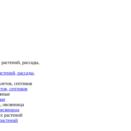
астений, рассады,
тов, септиков
ные
 овсянница
растений