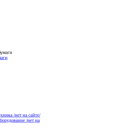
маги
ника /нет на сайте/
орудование /нет на