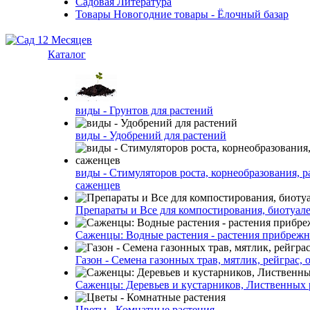
Садовая Литература
Товары Новогодние товары - Ёлочный базар
Каталог
виды - Грунтов для растений
виды - Удобрений для растений
виды - Стимуляторов роста, корнеобразования, р
саженцев
Препараты и Все для компостирования, биотуале
Саженцы: Водные растения - растения прибреж
Газон - Семена газонных трав, мятлик, рейграс,
Саженцы: Деревьев и кустарников, Лиственных 
Цветы - Комнатные растения