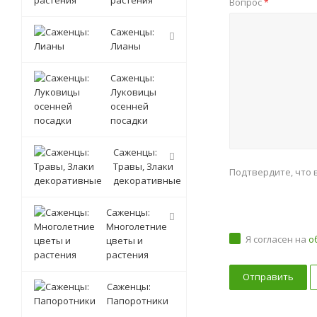
растения
Вопрос
*
Саженцы:
Лианы
Саженцы:
Луковицы
осенней
посадки
Саженцы:
Травы, Злаки
Подтвердите, что 
декоративные
Саженцы:
Многолетние
Я согласен на
о
цветы и
растения
Саженцы:
Папоротники