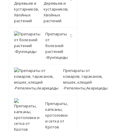
Деревьев и
кустарников,
Хвойных
растений
Препараты
от
болезней
растений
-Фунгициды
Препараты от
комаров, тараканов,
мошек, клещей
-Репеленты,Акарициды
Препараты,
капканы,
кротоловки
и сетка от
Кротов