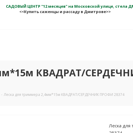
САДОВЫЙ ЦЕНТР "12 месяцев" на Московской улице, стела 
<<Купить саженцы и рассаду в Дмитрове>>
4мм*15м КВАДРАТ/СЕРДЕЧ
-
Леска для триммера 2,4мм*15м КВАДРАТ/СЕРДЕЧНИК ПРОФИ 28374
Леска для
28374