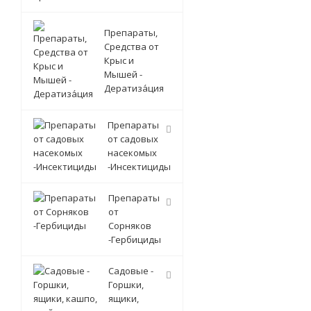
Препараты,
Средства от
Крыс и
Мышей -
Дератиза́ция
Препараты
от садовых
насекомых
-Инсектициды
Препараты
от
Сорняков
-Гербициды
Садовые -
Горшки,
ящики,