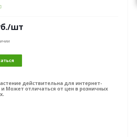
б.
/шт
личии
саться
растение действительна для интернет-
 и Может отличаться от цен в розничных
х.