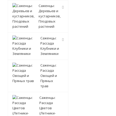
Саженцы:
Деревьев и
кустарников,
Плодовых
растений
Саженцы:
Рассада
Клубники и
Земляники
Саженцы:
Рассада
Овощей и
Пряных
трав
Саженцы:
Рассада
Цветов
(Летники-