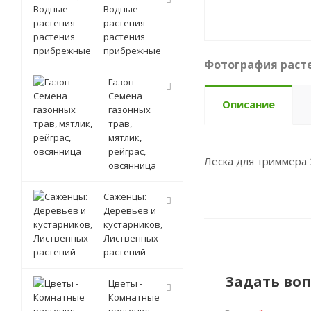
Водные
растения -
растения
прибрежные
Фотография расте
Газон -
Семена
Описание
газонных
трав,
мятлик,
рейграс,
Леска для триммер
овсянница
Саженцы:
Деревьев и
кустарников,
Лиственных
растений
Задать воп
Цветы -
Комнатные