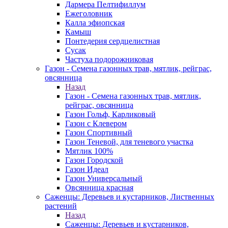
Дармера Пелтифиллум
Ежеголовник
Калла эфиопская
Камыш
Понтедерия сердцелистная
Сусак
Частуха подорожниковая
Газон - Семена газонных трав, мятлик, рейграс,
овсянница
Назад
Газон - Семена газонных трав, мятлик,
рейграс, овсянница
Газон Гольф, Карликовый
Газон с Клевером
Газон Спортивный
Газон Теневой, для теневого участка
Мятлик 100%
Газон Городской
Газон Идеал
Газон Универсальный
Овсянница красная
Саженцы: Деревьев и кустарников, Лиственных
растений
Назад
Саженцы: Деревьев и кустарников,