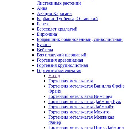
Лиственных растений
Айва
Акация-Карогана
Барбарис Тунберга, Оттавский
Береза
Бересклет крылатый
Бирючина
Боярышник обыкновенный, сливолистный
Бузина
Вейгела
Вяз плакучий шершавый
Гортензия древовидная
Гортензия крупнолистная
Гортензия метельчатая
Назад
Гортензия метельчатая
Гортензия метельчатая Ванилла Фрейз
Фрайз
Гортензия метельчатая Вимс ред
Гортензия метельчатая Даймонд Руж
Гортензия метельчатая Лаймлайт
Гортензия метельчатая Мохито
Гортензия метельчатая Мэджикал
Файер
Гортензия метельчатая Пинк Даймонд