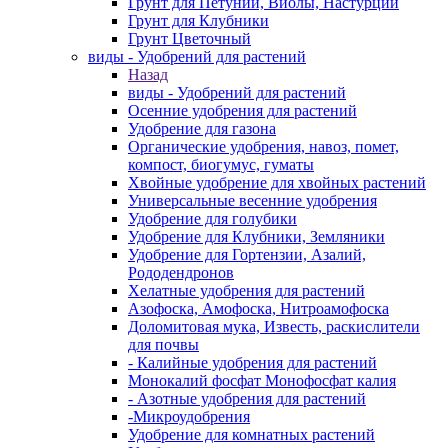
Грунт для Петуний, Виолы, Настурции
Грунт для Клубники
Грунт Цветочный
виды - Удобрений для растений
Назад
виды - Удобрений для растений
Осенние удобрения для растений
Удобрение для газона
Органические удобрения, навоз, помет,
компост, биогумус, гуматы
Хвойные удобрение для хвойных растений
Универсальные весенние удобрения
Удобрение для голубики
Удобрение для Клубники, Земляники
Удобрение для Гортензии, Азалий,
Рододендронов
Хелатные удобрения для растений
Азофоска, Амофоска, Нитроамофоска
Доломитовая мука, Известь, раскислители
для почвы
- Калийные удобрения для растений
Монокалий фосфат Монофосфат калия
- Азотные удобрения для растений
-Микроудобрения
Удобрение для комнатных растений