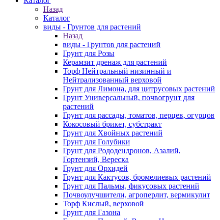
Каталог
Назад
Каталог
виды - Грунтов для растений
Назад
виды - Грунтов для растений
Грунт для Розы
Керамзит дренаж для растений
Торф Нейтральный низинный и
Нейтрализованный верховой
Грунт для Лимона, для цитрусовых растений
Грунт Универсальный, почвогрунт для
растений
Грунт для рассады, томатов, перцев, огурцов
Кокосовый брикет, субстракт
Грунт для Хвойных растений
Грунт для Голубики
Грунт для Рододендронов, Азалий,
Гортензий, Вереска
Грунт для Орхидей
Грунт для Кактусов, бромелиевых растений
Грунт для Пальмы, фикусовых растений
Почвоулучшители, агроперлит, вермикулит
Торф Кислый, верховой
Грунт для Газона