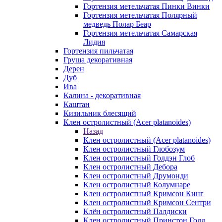
Гортензия метельчатая Пинки Винки
Гортензия метельчатая Полярный
медведь Полар Беар
Гортензия метельчатая Самарская
Лидия
Гортензия пильчатая
Груша декоративная
Дерен
Дуб
Ива
Калина - декоративная
Каштан
Кизильник блесящий
Клен остролистный (Acer platanoides)
Назад
Клен остролистный (Acer platanoides)
Клен остролистный Глобозум
Клен остролистный Голдэн Глоб
Клен остролистный Дебора
Клен остролистный Друмонди
Клен остролистный Колумнаре
Клен остролистный Кримсон Кинг
Клен остролистный Кримсон Сентри
Клён остролистный Палдиски
Клен остролистный Принстoн Голд