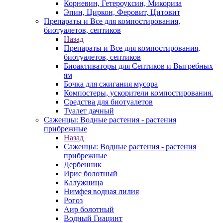
Корневин, Гетероуксин, Микориза
Эпин, Циркон, Феровит, Цитовит
Препараты и Все для компостирования,
биотуалетов, септиков
Назад
Препараты и Все для компостирования,
биотуалетов, септиков
Биоактиваторы для Септиков и Выгребных
ям
Бочка для сжигания мусора
Компостеры, ускорители компостирования.
Средства для биотуалетов
Туалет дачный
Саженцы: Водные растения - растения
прибрежные
Назад
Саженцы: Водные растения - растения
прибрежные
Дербенник
Ирис болотный
Калужница
Нимфея водная лилия
Рогоз
Аир болотный
Водный Гиацинт