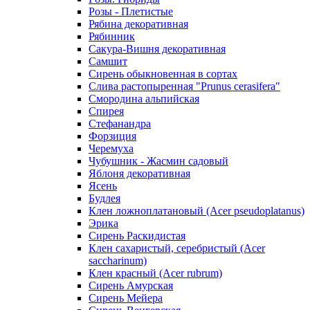
Розы - Плетистые
Рябина декоративная
Рябинник
Сакура-Вишня декоративная
Самшит
Сирень обыкновенная в сортах
Слива растопыренная "Prunus cerasifera"
Смородина альпийская
Спирея
Стефанандра
Форзиция
Черемуха
Чубушник - Жасмин садовый
Яблоня декоративная
Ясень
Будлея
Клен ложноплатановый (Acer pseudoplatanus)
Эрика
Сирень Раскидистая
Клен сахаристый, серебристый (Acer
saccharinum)
Клен красный (Acer rubrum)
Сирень Амурская
Сирень Мейера