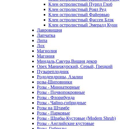
Клен остролистный Пурпл Глоб
Клен остролистный Роял Ред
Клен остролистный Файервью
Клен остролистный Фассен Блэк
Клен остролистный Эмералд Куин
Лавровишня
Лапчатка
Липа
Лох
Магнолия
Магония
Миндаль,Сакура,Вишня декор
Орех Маньчжурский, Серый, Грецкий
Пузыреплодник
Рододендроны, Азалии
розы-Шиповники
Розы - Миниатюрные
Розы - Почвопокровные
Розы - Флорибунда
Розы - Чайно-гибридные
Розы на Штамбе
Розы - Парковые
Розы - Шрабы-Кустовые (Modern Shrub)
Розы - Английские кустовые
Розы. Гибриды