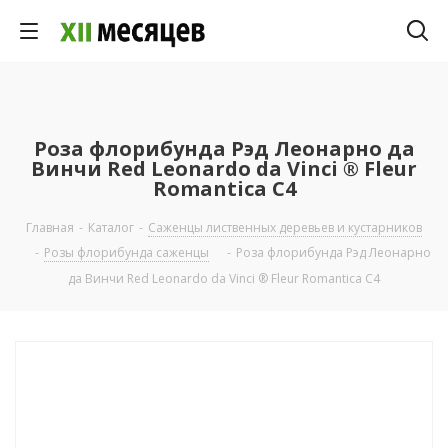
Роза флорибунда Рэд Леонарно да
Винчи Red Leonardo da Vinci ® Fleur
Romantica C4
Главная
-
Каталог
-
Саженцы лиственных деревьев и кустарников
-
Розы флорибунда саженцы
-
Роза флорибунда Рэд Леонарно
да Винчи Red Leonardo da Vinci ® Fleur Romantica C4