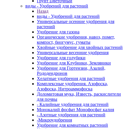
Грунт Цветочный
виды - Удобрений для растений
Назад
виды - Удобрений для растений
Универсальные осенние удобрения для
растений
Удобрение для газона
Органические удобрения, навоз, помет,
компост, биогумус, гуматы
Хвойные удобрение для хвойных растений
Универсальные весенние удобрения
Удобрение для голубики
Удобрение для Клубники, Земляники
Удобрение для Гортензии, Азалий,
Рододендронов
Хелатные удобрения для растений
Комплексные удобрения. Азофоска,
Азофоска, Нитроаммофоска
Доломитовая мука, Известь, раскислители
для почвы
- Калийные удобрения для растений
Монокалий фосфат Монофосфат калия
- Азотные удобрения для растений
-Микроудобрения
Удобрение для комнатных растений