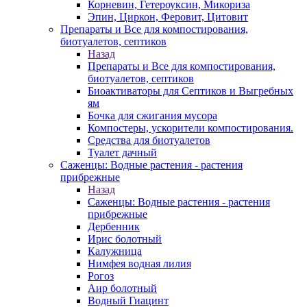
Корневин, Гетероуксин, Микориза
Эпин, Циркон, Феровит, Цитовит
Препараты и Все для компостирования,
биотуалетов, септиков
Назад
Препараты и Все для компостирования,
биотуалетов, септиков
Биоактиваторы для Септиков и Выгребных
ям
Бочка для сжигания мусора
Компостеры, ускорители компостирования.
Средства для биотуалетов
Туалет дачный
Саженцы: Водные растения - растения
прибрежные
Назад
Саженцы: Водные растения - растения
прибрежные
Дербенник
Ирис болотный
Калужница
Нимфея водная лилия
Рогоз
Аир болотный
Водный Гиацинт