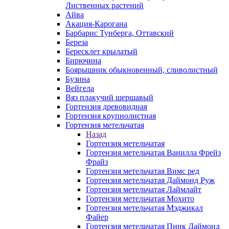
Лиственных растений
Айва
Акация-Карогана
Барбарис Тунберга, Оттавский
Береза
Бересклет крылатый
Бирючина
Боярышник обыкновенный, сливолистный
Бузина
Вейгела
Вяз плакучий шершавый
Гортензия древовидная
Гортензия крупнолистная
Гортензия метельчатая
Назад
Гортензия метельчатая
Гортензия метельчатая Ванилла Фрейз
Фрайз
Гортензия метельчатая Вимс ред
Гортензия метельчатая Даймонд Руж
Гортензия метельчатая Лаймлайт
Гортензия метельчатая Мохито
Гортензия метельчатая Мэджикал
Файер
Гортензия метельчатая Пинк Даймонд