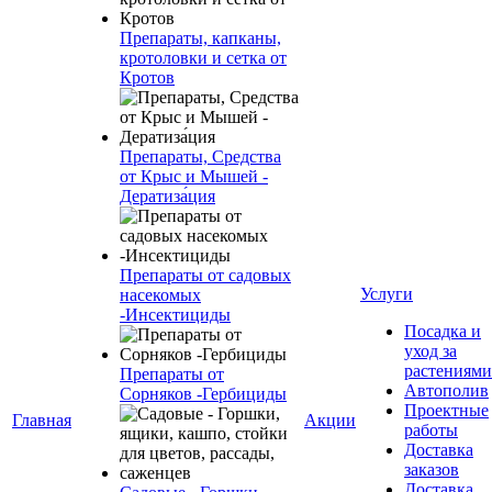
Препараты, капканы,
кротоловки и сетка от
Кротов
Препараты, Средства
от Крыс и Мышей -
Дератиза́ция
Препараты от садовых
Услуги
насекомых
-Инсектициды
Посадка и
уход за
растениями
Препараты от
Автополив
Сорняков -Гербициды
Проектные
Главная
Акции
работы
Доставка
заказов
Доставка