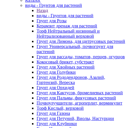
Каталог
виды - Грунтов для растений
Назад
виды - Грунтов для растений
Грунт для Розы
Керамзит дренаж для растений
Торф Нейтральный низинный и
Нейтрализованный верховой
Грунт для Лимона, для цитрусовых растений
Грунт Универсальный, почвогрунт для
растений
Грунт для рассады, томатов, перцев, огурцов
Кокосовый брикет, субстракт
Грунт для Хвойных растений
Грунт для Голубики
Грунт для Рододендронов, Азалий,
Гортензий, Вереска
Грунт для Орхидей
Грунт для Кактусов, бромелиевых растений
Грунт для Пальмы, фикусовых растений
Почвоулучшители, агроперлит, вермикулит
Торф Кислый, верховой
Грунт для Газона
Грунт для Петуний, Виолы, Настурции
Грунт для Клубники