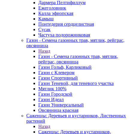
Дармера Пелтифиллум
Ежеголовник
Калла эфиопская
Камыш
Понтедерия сердцелистная
Сусак
Частуха подорожниковая
Газон - Семена газонных трав, мятлик, рейграс,
овсянница
Назад
Газон - Семена газонных трав, мятлик,
рейграс, овсянница
Газон Гольф, Карликовый
Газон с Клевером
Газон Спортивный
Газон Теневой, для теневого участка
Мятлик 100%
Газон Городской
Газон Идеал
Газон Универсальный
Овсянница красная
Саженцы: Деревьев и кустарников, Лиственных
растений
Назад
Саженцы: Деревьев и кустарников,