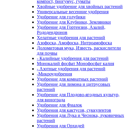
компост, биогумус, гуматы
Хвойные удобрение для хвойных растений
Универсальные весенние удобрения
Удобрение для голубики
Удобрение для Клубники, Земляники
Удобрение для Гортензии, Азалий,
Рододендронов
Хелатные удобрения для растений
Азофоска, Амофоска, Нитроамофоска
Доломитовая мука, Известь, раскислители
для почвы
- Калийные удобрения для растений
Монокалий фосфат Монофосфат калия
- Азотные удобрения для растений
-Микроудобрения
Удобрение для комнатных растений
Удобрение для лимона и цитрусовых
растений
Удобрение для Плодово-ягодных культур,
для винограда
Удобрение для Фиалок
Удобрения для кактусов, суккулентов
Удобрения для Лука и Чеснока, луковичных
растений
Удобрения для Орхидей