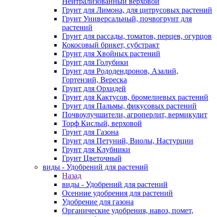
Нейтрализованный верховой
Грунт для Лимона, для цитрусовых растений
Грунт Универсальный, почвогрунт для
растений
Грунт для рассады, томатов, перцев, огурцов
Кокосовый брикет, субстракт
Грунт для Хвойных растений
Грунт для Голубики
Грунт для Рододендронов, Азалий,
Гортензий, Вереска
Грунт для Орхидей
Грунт для Кактусов, бромелиевых растений
Грунт для Пальмы, фикусовых растений
Почвоулучшители, агроперлит, вермикулит
Торф Кислый, верховой
Грунт для Газона
Грунт для Петуний, Виолы, Настурции
Грунт для Клубники
Грунт Цветочный
виды - Удобрений для растений
Назад
виды - Удобрений для растений
Осенние удобрения для растений
Удобрение для газона
Органические удобрения, навоз, помет,