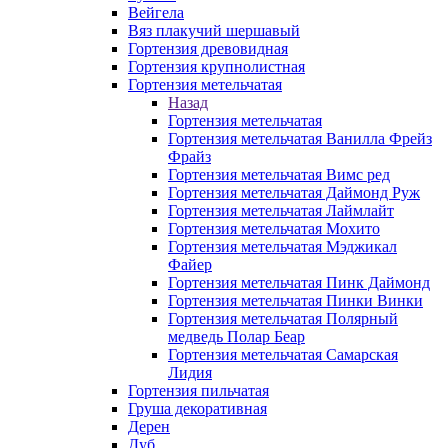
Вейгела
Вяз плакучий шершавый
Гортензия древовидная
Гортензия крупнолистная
Гортензия метельчатая
Назад
Гортензия метельчатая
Гортензия метельчатая Ванилла Фрейз
Фрайз
Гортензия метельчатая Вимс ред
Гортензия метельчатая Даймонд Руж
Гортензия метельчатая Лаймлайт
Гортензия метельчатая Мохито
Гортензия метельчатая Мэджикал
Файер
Гортензия метельчатая Пинк Даймонд
Гортензия метельчатая Пинки Винки
Гортензия метельчатая Полярный
медведь Полар Беар
Гортензия метельчатая Самарская
Лидия
Гортензия пильчатая
Груша декоративная
Дерен
Дуб