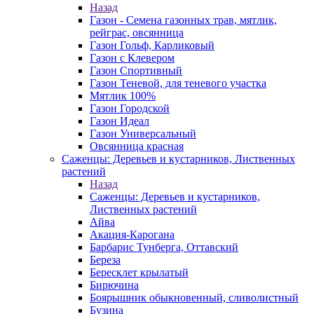
Назад
Газон - Семена газонных трав, мятлик,
рейграс, овсянница
Газон Гольф, Карликовый
Газон с Клевером
Газон Спортивный
Газон Теневой, для теневого участка
Мятлик 100%
Газон Городской
Газон Идеал
Газон Универсальный
Овсянница красная
Саженцы: Деревьев и кустарников, Лиственных
растений
Назад
Саженцы: Деревьев и кустарников,
Лиственных растений
Айва
Акация-Карогана
Барбарис Тунберга, Оттавский
Береза
Бересклет крылатый
Бирючина
Боярышник обыкновенный, сливолистный
Бузина