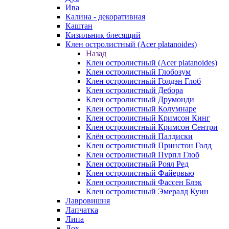
Ива
Калина - декоративная
Каштан
Кизильник блесящий
Клен остролистный (Acer platanoides)
Назад
Клен остролистный (Acer platanoides)
Клен остролистный Глобозум
Клен остролистный Голдэн Глоб
Клен остролистный Дебора
Клен остролистный Друмонди
Клен остролистный Колумнаре
Клен остролистный Кримсон Кинг
Клен остролистный Кримсон Сентри
Клён остролистный Палдиски
Клен остролистный Принстoн Голд
Клен остролистный Пурпл Глоб
Клен остролистный Роял Ред
Клен остролистный Файервью
Клен остролистный Фассен Блэк
Клен остролистный Эмералд Куин
Лавровишня
Лапчатка
Липа
Лох