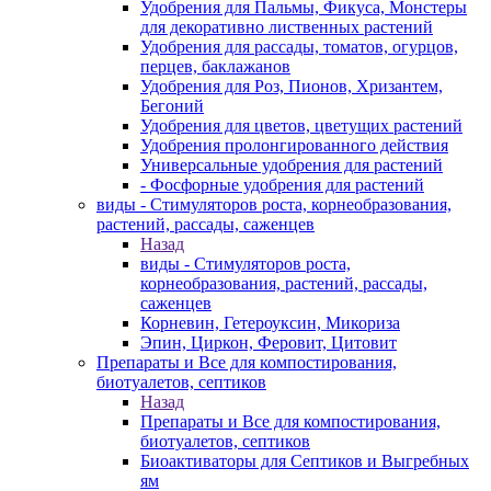
Удобрения для Пальмы, Фикуса, Монстеры
для декоративно лиственных растений
Удобрения для рассады, томатов, огурцов,
перцев, баклажанов
Удобрения для Роз, Пионов, Хризантем,
Бегоний
Удобрения для цветов, цветущих растений
Удобрения пролонгированного действия
Универсальные удобрения для растений
- Фосфорные удобрения для растений
виды - Стимуляторов роста, корнеобразования,
растений, рассады, саженцев
Назад
виды - Стимуляторов роста,
корнеобразования, растений, рассады,
саженцев
Корневин, Гетероуксин, Микориза
Эпин, Циркон, Феровит, Цитовит
Препараты и Все для компостирования,
биотуалетов, септиков
Назад
Препараты и Все для компостирования,
биотуалетов, септиков
Биоактиваторы для Септиков и Выгребных
ям