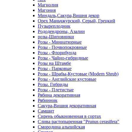
Магнолия
Магония
Миндаль,Сакура,Вишня декор
Орех Маньчжурский, Серый, Грецкий
Пузыреплодник
Рододендроны, Азалии
розы-Шиповники
Розы - Миниатюрные
Розы - Почвопокровные
Розы - Флорибунда
Розы - Чайно-гибридные
Розы на Штамбе
Розы - Парковые
Розы - Шрабы-Кустовые (Modern Shrub)
Розы - Английские кустовые
Розы. Гибриды
Розы - Плетистые
Рябина декоративная
Рябинник
Сакура-Вишня декоративная
Самшит
Сирень обыкновенная в сортах
Слива растопыренная "Prunus cerasifera"
Смородина альпийская