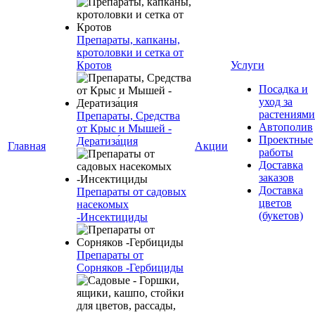
Препараты, капканы,
кротоловки и сетка от
Кротов
Услуги
Посадка и
уход за
растениями
Препараты, Средства
Автополив
от Крыс и Мышей -
Проектные
Дератиза́ция
Главная
Акции
работы
Доставка
заказов
Доставка
Препараты от садовых
цветов
насекомых
(букетов)
-Инсектициды
Препараты от
Сорняков -Гербициды