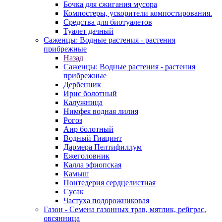
Бочка для сжигания мусора
Компостеры, ускорители компостирования.
Средства для биотуалетов
Туалет дачный
Саженцы: Водные растения - растения
прибрежные
Назад
Саженцы: Водные растения - растения
прибрежные
Дербенник
Ирис болотный
Калужница
Нимфея водная лилия
Рогоз
Аир болотный
Водный Гиацинт
Дармера Пелтифиллум
Ежеголовник
Калла эфиопская
Камыш
Понтедерия сердцелистная
Сусак
Частуха подорожниковая
Газон - Семена газонных трав, мятлик, рейграс,
овсянница