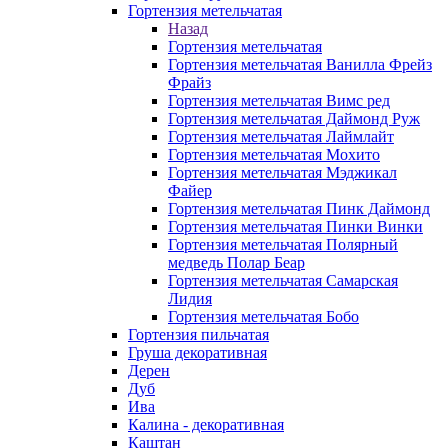
Гортензия метельчатая
Назад
Гортензия метельчатая
Гортензия метельчатая Ванилла Фрейз
Фрайз
Гортензия метельчатая Вимс ред
Гортензия метельчатая Даймонд Руж
Гортензия метельчатая Лаймлайт
Гортензия метельчатая Мохито
Гортензия метельчатая Мэджикал
Файер
Гортензия метельчатая Пинк Даймонд
Гортензия метельчатая Пинки Винки
Гортензия метельчатая Полярный
медведь Полар Беар
Гортензия метельчатая Самарская
Лидия
Гортензия метельчатая Бобо
Гортензия пильчатая
Груша декоративная
Дерен
Дуб
Ива
Калина - декоративная
Каштан