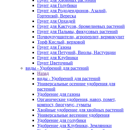
Грунт для Хвойных растений
Грунт для Голубики
Грунт для Рододендронов, Азалий,
Гортензий, Вереска
Грунт для Орхидей
Грунт для Кактусов, бромелиевых растений
Грунт для Пальмы, фикусовых растений
Почвоулучшители, агроперлит, вермикулит
Торф Кислый, верховой
Грунт для Газона
Грунт для Петуний, Виолы, Настурции
Грунт для Клубники
Грунт Цветочный
виды - Удобрений для растений
Назад
виды - Удобрений для растений
Универсальные осенние удобрения для
растений
Удобрение для газона
Органические удобрения, навоз, помет,
компост, биогумус, гуматы
Хвойные удобрение для хвойных растений
Универсальные весенние удобрения
Удобрение для голубики
Удобрение для Клубники, Земляники