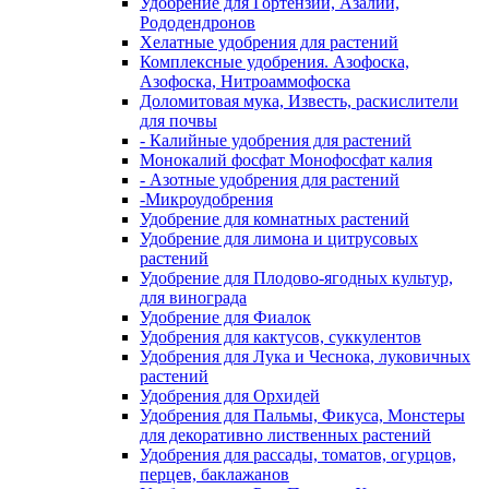
Удобрение для Гортензии, Азалий,
Рододендронов
Хелатные удобрения для растений
Комплексные удобрения. Азофоска,
Азофоска, Нитроаммофоска
Доломитовая мука, Известь, раскислители
для почвы
- Калийные удобрения для растений
Монокалий фосфат Монофосфат калия
- Азотные удобрения для растений
-Микроудобрения
Удобрение для комнатных растений
Удобрение для лимона и цитрусовых
растений
Удобрение для Плодово-ягодных культур,
для винограда
Удобрение для Фиалок
Удобрения для кактусов, суккулентов
Удобрения для Лука и Чеснока, луковичных
растений
Удобрения для Орхидей
Удобрения для Пальмы, Фикуса, Монстеры
для декоративно лиственных растений
Удобрения для рассады, томатов, огурцов,
перцев, баклажанов