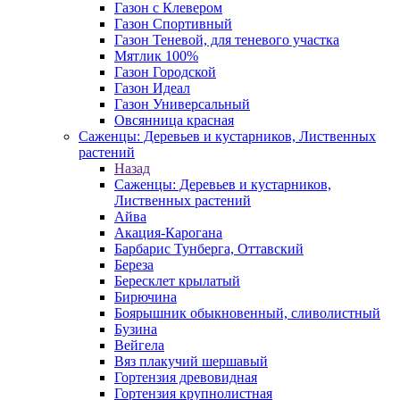
Газон с Клевером
Газон Спортивный
Газон Теневой, для теневого участка
Мятлик 100%
Газон Городской
Газон Идеал
Газон Универсальный
Овсянница красная
Саженцы: Деревьев и кустарников, Лиственных
растений
Назад
Саженцы: Деревьев и кустарников,
Лиственных растений
Айва
Акация-Карогана
Барбарис Тунберга, Оттавский
Береза
Бересклет крылатый
Бирючина
Боярышник обыкновенный, сливолистный
Бузина
Вейгела
Вяз плакучий шершавый
Гортензия древовидная
Гортензия крупнолистная