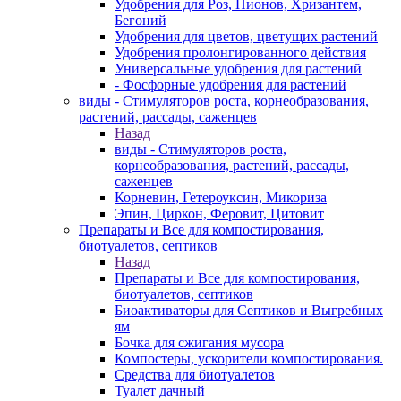
Удобрения для Роз, Пионов, Хризантем,
Бегоний
Удобрения для цветов, цветущих растений
Удобрения пролонгированного действия
Универсальные удобрения для растений
- Фосфорные удобрения для растений
виды - Стимуляторов роста, корнеобразования,
растений, рассады, саженцев
Назад
виды - Стимуляторов роста,
корнеобразования, растений, рассады,
саженцев
Корневин, Гетероуксин, Микориза
Эпин, Циркон, Феровит, Цитовит
Препараты и Все для компостирования,
биотуалетов, септиков
Назад
Препараты и Все для компостирования,
биотуалетов, септиков
Биоактиваторы для Септиков и Выгребных
ям
Бочка для сжигания мусора
Компостеры, ускорители компостирования.
Средства для биотуалетов
Туалет дачный