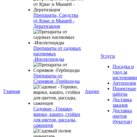
Препараты, Средства
от Крыс и Мышей -
Дератиза́ция
Препараты от садовых
насекомых
Услуги
-Инсектициды
Посадка и
уход за
Препараты от
растениями
Сорняков -Гербициды
Автополив
Проектные
Главная
Акции
работы
Доставка
заказов
Садовые - Горшки,
Доставка
ящики, кашпо, стойки
цветов
для цветов, рассады,
(букетов)
саженцев