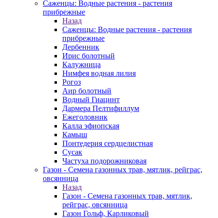
Саженцы: Водные растения - растения
прибрежные
Назад
Саженцы: Водные растения - растения
прибрежные
Дербенник
Ирис болотный
Калужница
Нимфея водная лилия
Рогоз
Аир болотный
Водный Гиацинт
Дармера Пелтифиллум
Ежеголовник
Калла эфиопская
Камыш
Понтедерия сердцелистная
Сусак
Частуха подорожниковая
Газон - Семена газонных трав, мятлик, рейграс,
овсянница
Назад
Газон - Семена газонных трав, мятлик,
рейграс, овсянница
Газон Гольф, Карликовый