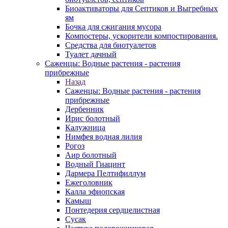
Биоактиваторы для Септиков и Выгребных
ям
Бочка для сжигания мусора
Компостеры, ускорители компостирования.
Средства для биотуалетов
Туалет дачный
Саженцы: Водные растения - растения
прибрежные
Назад
Саженцы: Водные растения - растения
прибрежные
Дербенник
Ирис болотный
Калужница
Нимфея водная лилия
Рогоз
Аир болотный
Водный Гиацинт
Дармера Пелтифиллум
Ежеголовник
Калла эфиопская
Камыш
Понтедерия сердцелистная
Сусак