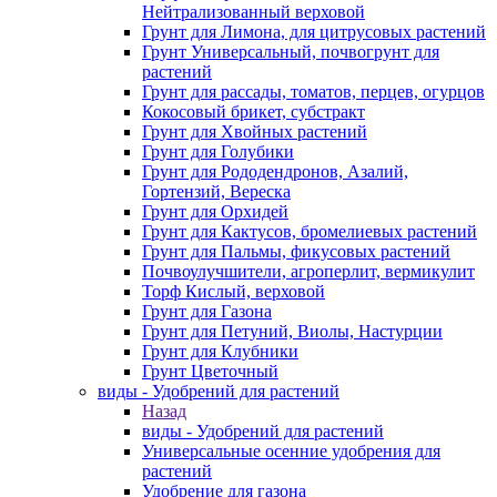
Нейтрализованный верховой
Грунт для Лимона, для цитрусовых растений
Грунт Универсальный, почвогрунт для
растений
Грунт для рассады, томатов, перцев, огурцов
Кокосовый брикет, субстракт
Грунт для Хвойных растений
Грунт для Голубики
Грунт для Рододендронов, Азалий,
Гортензий, Вереска
Грунт для Орхидей
Грунт для Кактусов, бромелиевых растений
Грунт для Пальмы, фикусовых растений
Почвоулучшители, агроперлит, вермикулит
Торф Кислый, верховой
Грунт для Газона
Грунт для Петуний, Виолы, Настурции
Грунт для Клубники
Грунт Цветочный
виды - Удобрений для растений
Назад
виды - Удобрений для растений
Универсальные осенние удобрения для
растений
Удобрение для газона