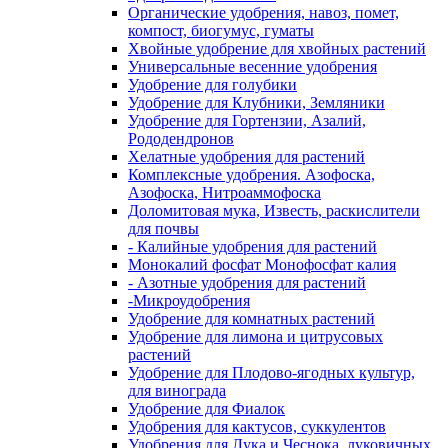
Органические удобрения, навоз, помет,
компост, биогумус, гуматы
Хвойные удобрение для хвойных растений
Универсальные весенние удобрения
Удобрение для голубики
Удобрение для Клубники, Земляники
Удобрение для Гортензии, Азалий,
Рододендронов
Хелатные удобрения для растений
Комплексные удобрения. Азофоска,
Азофоска, Нитроаммофоска
Доломитовая мука, Известь, раскислители
для почвы
- Калийные удобрения для растений
Монокалий фосфат Монофосфат калия
- Азотные удобрения для растений
-Микроудобрения
Удобрение для комнатных растений
Удобрение для лимона и цитрусовых
растений
Удобрение для Плодово-ягодных культур,
для винограда
Удобрение для Фиалок
Удобрения для кактусов, суккулентов
Удобрения для Лука и Чеснока, луковичных