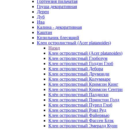
Гортензия пильчатая
Груша декоративная
Дерен
Дуб
Ива
Калина - декоративная
Каштан
Кизильник блесящий
Клен остролистный (Acer platanoides)
Назад
Клен остролистный (Acer platanoides)
Клен остролистный Глобозум
Клен остролистный Голдэн Глоб
Клен остролистный Дебора
Клен остролистный Друмонди
Клен остролистный Колумнаре
Клен остролистный Кримсон Кинг
Клен остролистный Кримсон Сентри
Клён остролистный Палдиски
Клен остролистный Принстoн Голд
Клен остролистный Пурпл Глоб
Клен остролистный Роял Ред
Клен остролистный Файервью
Клен остролистный Фассен Блэк
Клен остролистный Эмералд Куин