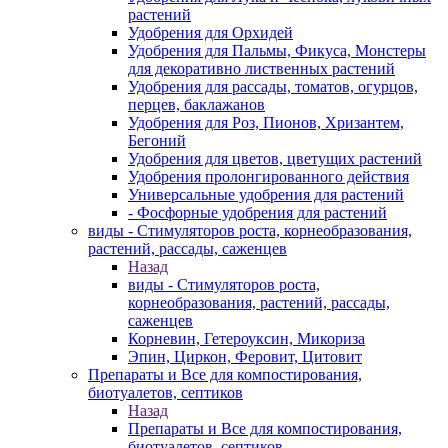
растений
Удобрения для Орхидей
Удобрения для Пальмы, Фикуса, Монстеры
для декоративно лиственных растений
Удобрения для рассады, томатов, огурцов,
перцев, баклажанов
Удобрения для Роз, Пионов, Хризантем,
Бегоний
Удобрения для цветов, цветущих растений
Удобрения пролонгированного действия
Универсальные удобрения для растений
- Фосфорные удобрения для растений
виды - Стимуляторов роста, корнеобразования,
растений, рассады, саженцев
Назад
виды - Стимуляторов роста,
корнеобразования, растений, рассады,
саженцев
Корневин, Гетероуксин, Микориза
Эпин, Циркон, Феровит, Цитовит
Препараты и Все для компостирования,
биотуалетов, септиков
Назад
Препараты и Все для компостирования,
биотуалетов, септиков