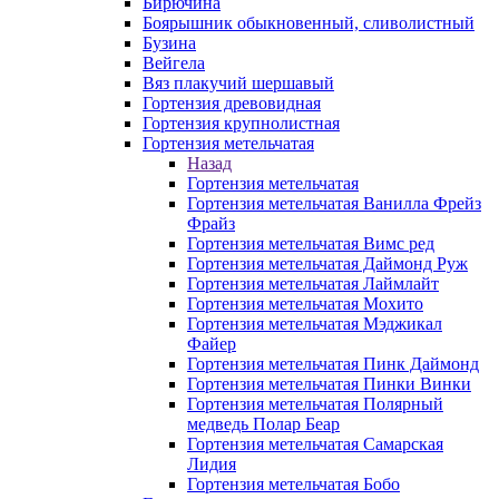
Бирючина
Боярышник обыкновенный, сливолистный
Бузина
Вейгела
Вяз плакучий шершавый
Гортензия древовидная
Гортензия крупнолистная
Гортензия метельчатая
Назад
Гортензия метельчатая
Гортензия метельчатая Ванилла Фрейз
Фрайз
Гортензия метельчатая Вимс ред
Гортензия метельчатая Даймонд Руж
Гортензия метельчатая Лаймлайт
Гортензия метельчатая Мохито
Гортензия метельчатая Мэджикал
Файер
Гортензия метельчатая Пинк Даймонд
Гортензия метельчатая Пинки Винки
Гортензия метельчатая Полярный
медведь Полар Беар
Гортензия метельчатая Самарская
Лидия
Гортензия метельчатая Бобо