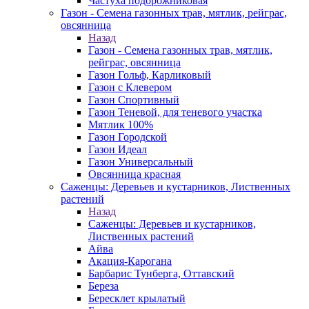
Частуха подорожниковая
Газон - Семена газонных трав, мятлик, рейграс,
овсянница
Назад
Газон - Семена газонных трав, мятлик,
рейграс, овсянница
Газон Гольф, Карликовый
Газон с Клевером
Газон Спортивный
Газон Теневой, для теневого участка
Мятлик 100%
Газон Городской
Газон Идеал
Газон Универсальный
Овсянница красная
Саженцы: Деревьев и кустарников, Лиственных
растений
Назад
Саженцы: Деревьев и кустарников,
Лиственных растений
Айва
Акация-Карогана
Барбарис Тунберга, Оттавский
Береза
Бересклет крылатый