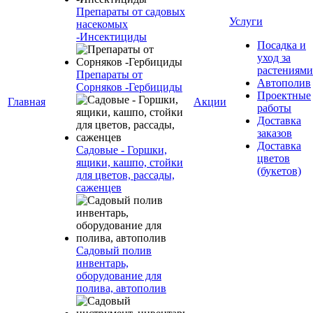
Препараты от садовых
Услуги
насекомых
-Инсектициды
Посадка и
уход за
растениями
Препараты от
Автополив
Сорняков -Гербициды
Проектные
Главная
Акции
работы
Доставка
заказов
Доставка
Садовые - Горшки,
цветов
ящики, кашпо, стойки
(букетов)
для цветов, рассады,
саженцев
Садовый полив
инвентарь,
оборудование для
полива, автополив