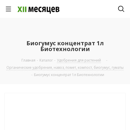
Биогумус концентрат 1л
Биотехнологии
Главная
-
Каталог
-
Удобрения для растений
-
Органические удобрения, навоз, помет, компост, биогумус, гуматы
-
Биогумус концентрат 1л Биотехнологии